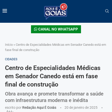
CANAL NO WHATSAPP
Início
»
Centro de Especialidades Médicas em Senador Canedo está em
fase final de construção
CIDADES
Centro de Especialidades Médicas
em Senador Canedo está em fase
final de construção
Obra avança e promete transformar a saúde
com infraestrutura moderna e inédita
escrito por
Redação Aqui É Goiás
20 de janeiro de 2025
A+
A-