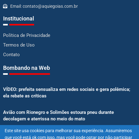
Email: contato@aquiegoias.com.br
Institucional
Política de Privacidade
Termos de Uso
Contato
Bombando na Web
VÍDEO: prefeita sensualiza em redes sociais e gera polêmica;
ela rebate as críticas
Avião com Rionegro e Solimões estoura pneu durante
decolagem e aterrissa no meio do mato
Este site usa cookies para melhorar sua experiência. Assumiremos
Senado aprova proibição de atletas e influenciadores em
que você está ok com isso, mas você pode optar por não participar