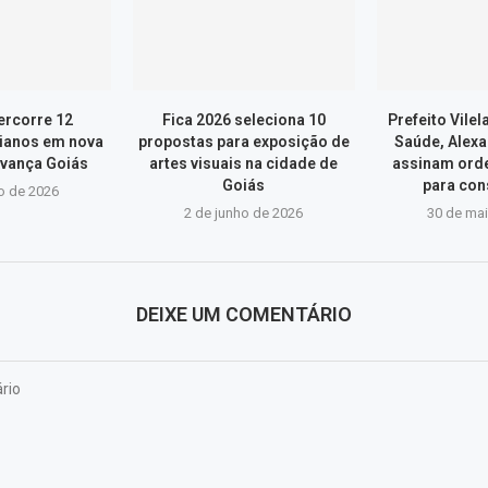
ercorre 12
Fica 2026 seleciona 10
Prefeito Vilel
ianos em nova
propostas para exposição de
Saúde, Alexa
vança Goiás
artes visuais na cidade de
assinam ord
Goiás
para con
o de 2026
2 de junho de 2026
30 de ma
DEIXE UM COMENTÁRIO