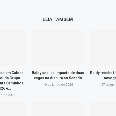
LEIA TAMBÉM
ico em Caldas
Baldy analisa impacto de duas
Baldy recebe t
olida Grupo
vagas na disputa ao Senado
novog
onta Caminhos
19 de junho de 2026
17 de jun
26 e...
to de 2026