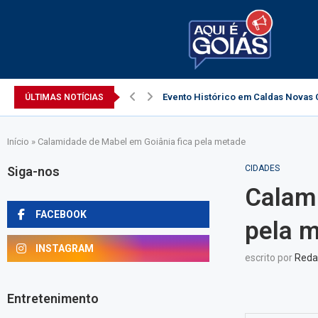
Evento Histórico em Caldas Novas C
ÚLTIMAS NOTÍCIAS
Início
»
Calamidade de Mabel em Goiânia fica pela metade
CIDADES
Siga-nos
Calami
FACEBOOK
pela 
INSTAGRAM
escrito por
Reda
Entretenimento