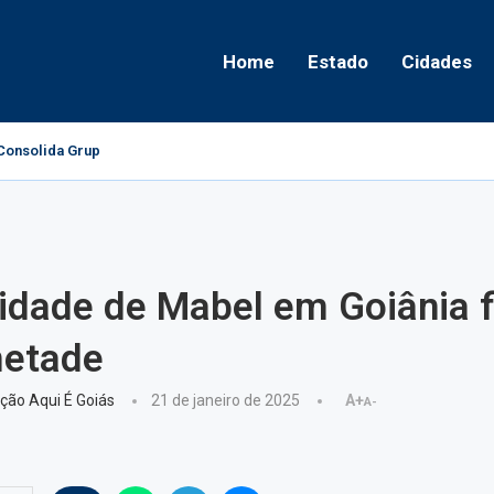
Home
Estado
Cidades
onsolida Grupo Político e Aponta Caminhos...
dade de Mabel em Goiânia f
metade
ção Aqui É Goiás
21 de janeiro de 2025
A+
A-