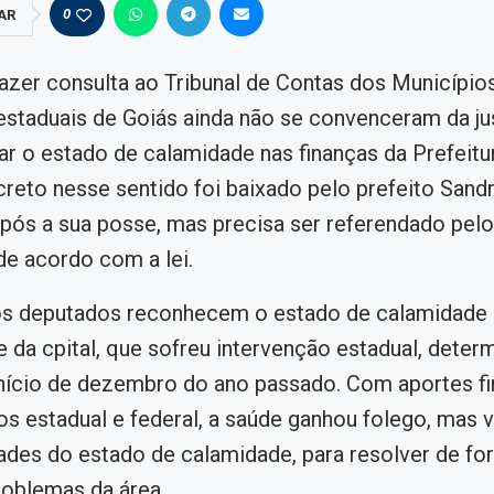
0
AR
azer consulta ao Tribunal de Contas dos Municípios
staduais de Goiás ainda não se convenceram da jus
ar o estado de calamidade nas finanças da Prefeitu
creto nesse sentido foi baixado pelo prefeito San
após a sua posse, mas precisa ser referendado pel
e acordo com a lei.
os deputados reconhecem o estado de calamidade
e da cpital, que sofreu intervenção estadual, deter
 início de dezembro do ano passado. Com aportes f
s estadual e federal, a saúde ganhou folego, mas v
ades do estado de calamidade, para resolver de f
roblemas da área.