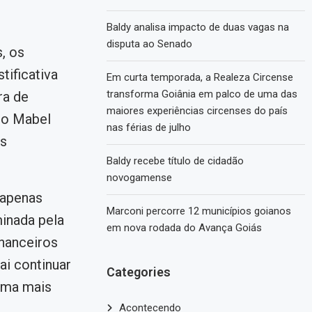
Baldy analisa impacto de duas vagas na
disputa ao Senado
, os
tificativa
Em curta temporada, a Realeza Circense
transforma Goiânia em palco de uma das
ra de
maiores experiências circenses do país
dro Mabel
nas férias de julho
os
Baldy recebe título de cidadão
novogamense
 apenas
Marconi percorre 12 municípios goianos
minada pela
em nova rodada do Avança Goiás
inanceiros
ai continuar
Categories
orma mais
Acontecendo