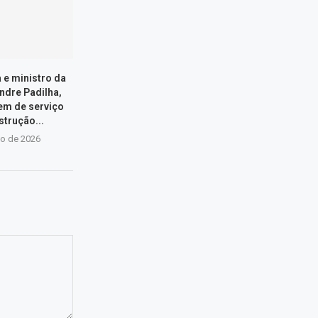
a e ministro da
ndre Padilha,
em de serviço
strução...
io de 2026