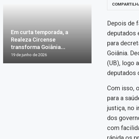
COMPARTILH
Depois de f
Em curta temporada, a
deputados e
Realeza Circense
para decret
transforma Goiânia...
Goiânia. De
19 de junho de 2026
(UB), logo 
deputados d
Com isso, 
para a saúd
justiça, no
dos governo
com facilid
rápida os p