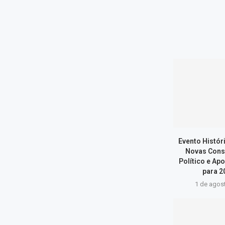
Evento Histór
Novas Cons
Político e Ap
para 20
1 de agos