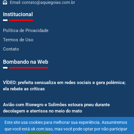
Email: contato@aquiegoias.com.br
Institucional
Política de Privacidade
Termos de Uso
Contato
Bombando na Web
VÍDEO: prefeita sensualiza em redes sociais e gera polêmica;
ela rebate as críticas
Avião com Rionegro e Solimões estoura pneu durante
decolagem e aterrissa no meio do mato
Este site usa cookies para melhorar sua experiência. Assumiremos
Senado aprova proibição de atletas e influenciadores em
que você está ok com isso, mas você pode optar por não participar
anúncios de bets