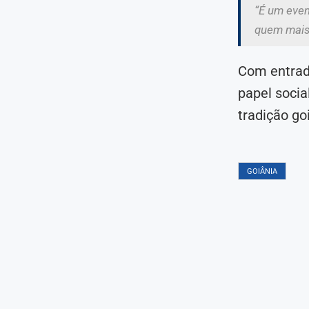
“É um even
quem mais 
Com entrada
papel socia
tradição go
GOIÂNIA