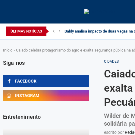
Baldy analisa impacto de duas vagas na 
ÚLTIMAS NOTÍCIAS
Início
»
Caiado celebra protagonismo do agro e exalta segurança pública na a
CIDADES
Siga-nos
Caiado
FACEBOOK
exalta
INSTAGRAM
Pecuár
Wilder de M
Entretenimento
solidária pa
escrito por
Redaç