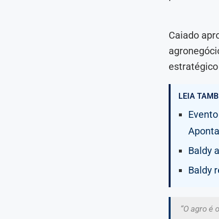
Caiado apro
agronegóci
estratégico
LEIA TAMB
Evento
Aponta
Baldy 
Baldy 
“O agro é 