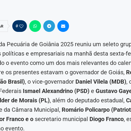
 é escolhido
ás abre
0
AR
e vice João
bera pista do
oficinas
m nova...
iclistas...
da Pecuária de Goiânia 2025 reuniu um seleto gru
 políticas e empresariais na manhã desta sexta-fei
do o evento como um dos mais relevantes do cale
re os presentes estavam o governador de Goiás,
R
ão Brasil)
, o vice-governador
Daniel Vilela (MDB)
, 
Federais
Ismael Alexandrino (PSD)
e
Gustavo Gaye
lder de Morais (PL)
, além do deputado estadual,
C
te da Câmara Municipal,
Romário Policarpo (Patriot
or Franco e o
secretario municipal
Diogo Franco
, 
o evento.