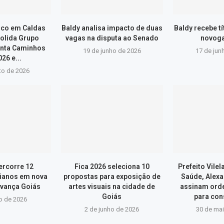
ico em Caldas
Baldy analisa impacto de duas
Baldy recebe t
olida Grupo
vagas na disputa ao Senado
novog
onta Caminhos
19 de junho de 2026
17 de jun
26 e...
to de 2026
ercorre 12
Fica 2026 seleciona 10
Prefeito Vilel
ianos em nova
propostas para exposição de
Saúde, Alexa
vança Goiás
artes visuais na cidade de
assinam ord
Goiás
para con
o de 2026
2 de junho de 2026
30 de ma