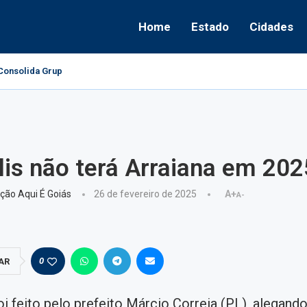
Home
Estado
Cidades
onsolida Grupo Político e Aponta Caminhos...
is não terá Arraiana em 202
ção Aqui É Goiás
26 de fevereiro de 2025
A+
A-
0
AR
oi feito pelo prefeito Márcio Correia (PL), alegand