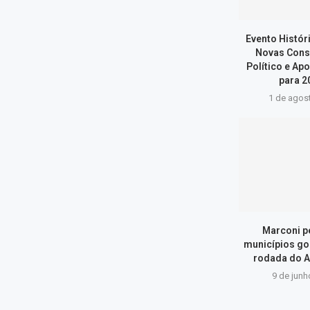
Evento Histór
Novas Cons
Político e Ap
para 20
1 de agos
Marconi p
municípios go
rodada do A
9 de junh