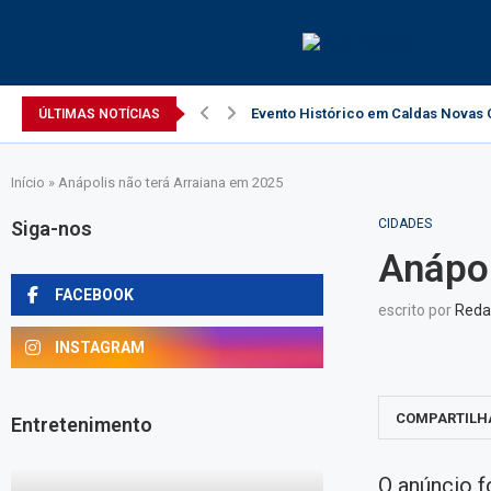
Evento Histórico em Caldas Novas C
ÚLTIMAS NOTÍCIAS
Início
»
Anápolis não terá Arraiana em 2025
CIDADES
Siga-nos
Anápol
FACEBOOK
escrito por
Reda
INSTAGRAM
COMPARTILH
Entretenimento
O anúncio f