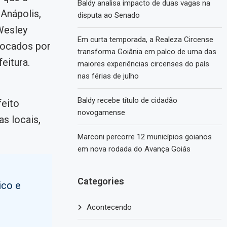
Baldy analisa impacto de duas vagas na
 Anápolis,
disputa ao Senado
Wesley
Em curta temporada, a Realeza Circense
rocados por
transforma Goiânia em palco de uma das
eitura.
maiores experiências circenses do país
nas férias de julho
Baldy recebe título de cidadão
feito
novogamense
s locais,
Marconi percorre 12 municípios goianos
em nova rodada do Avança Goiás
Categories
ico e
Acontecendo
o