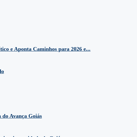
tico e Aponta Caminhos para 2026 e...
do
a do Avança Goiás