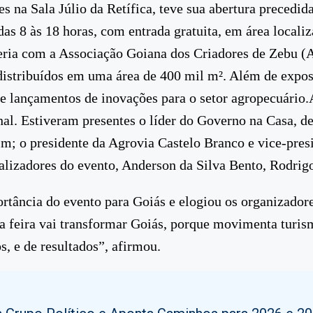
es na Sala Júlio da Retífica, teve sua abertura precedi
, das 8 às 18 horas, com entrada gratuita, em área loca
ia com a Associação Goiana dos Criadores de Zebu (
stribuídos em uma área de 400 mil m². Além de exposiç
 e lançamentos de inovações para o setor agropecuário
onal. Estiveram presentes o líder do Governo na Casa, 
 o presidente da Agrovia Castelo Branco e vice-presi
alizadores do evento, Anderson da Silva Bento, Rodrigo 
ortância do evento para Goiás e elogiou os organizado
sa feira vai transformar Goiás, porque movimenta turis
s, e de resultados”, afirmou.