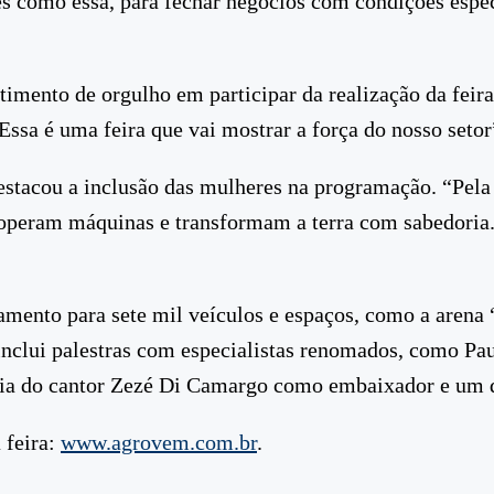
s como essa, para fechar negócios com condições especi
mento de orgulho em participar da realização da feira
ssa é uma feira que vai mostrar a força do nosso setor
acou a inclusão das mulheres na programação. “Pela p
operam máquinas e transformam a terra com sabedoria.
onamento para sete mil veículos e espaços, como a ar
 inclui palestras com especialistas renomados, como P
eria do cantor Zezé Di Camargo como embaixador e um d
 feira:
www.agrovem.com.br
.