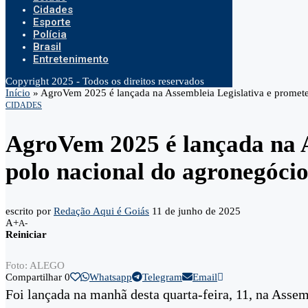
Cidades
Esporte
Polícia
Brasil
Entretenimento
Copyright 2025 - Todos os direitos reservados
Início
»
AgroVem 2025 é lançada na Assembleia Legislativa e promete
CIDADES
AgroVem 2025 é lançada na A
polo nacional do agronegóci
escrito por
Redação Aqui é Goiás
11 de junho de 2025
A+
A-
Reiniciar
Foto: ALEGO
Compartilhar
0
Whatsapp
Telegram
Email
Foi lançada na manhã desta quarta-feira, 11, na Asse