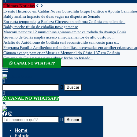
Últimas Notícias
Evento Histórico em Caldas Novas Consolida Grupo Político e Aponta Caminhos.
Baldy analisa impacto de duas vagas na disputa ao Senado
Em curta temporada, a Realeza Circense transforma Goiânia em palco de...
Baldy recebe título de cidadão novogamense
Marconi percorre 12 municípios goianos em nova rodada do Avança Goiás
Governo de Goiás amplia acesso a medicamentos de alto custo no...
Asfalto do Autódromo de Goiânia será reconstruído sem custo para o...
Programa Família Acolhedora reúne famílias interessadas em acolher crianças e ad
Câmara avança para criar Museu e Memorial do Césio-137 em Goiânia
Governo de Goiás: veja o que abre e fecha no feriado...
CANAL NO WHATSAPP
Buscar
CANAL NO WHATSAPP
Buscar
Home
Estado