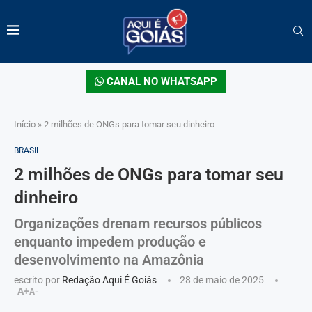
CANAL NO WHATSAPP
Início
»
2 milhões de ONGs para tomar seu dinheiro
BRASIL
2 milhões de ONGs para tomar seu
dinheiro
Organizações drenam recursos públicos
enquanto impedem produção e
desenvolvimento na Amazônia
escrito por
Redação Aqui É Goiás
28 de maio de 2025
A+
A-