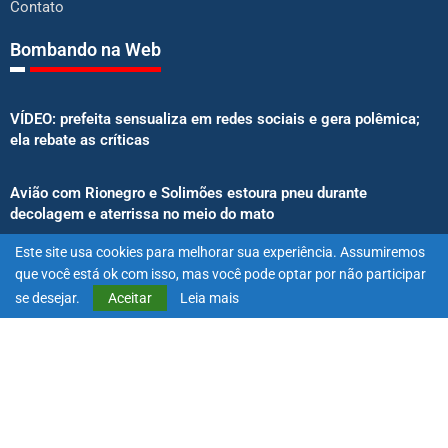
Contato
Bombando na Web
VÍDEO: prefeita sensualiza em redes sociais e gera polêmica;
ela rebate as críticas
Avião com Rionegro e Solimões estoura pneu durante
decolagem e aterrissa no meio do mato
Este site usa cookies para melhorar sua experiência. Assumiremos
Senado aprova proibição de atletas e influenciadores em
que você está ok com isso, mas você pode optar por não participar
anúncios de bets
se desejar.
Aceitar
Leia mais
@2025 – Todos os direitos reservados. Projetado e desenvolvido
por
Exímio Agência