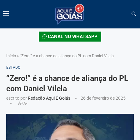
CANAL NO WHATSAPP
Início
»
“Zero!” é a chance de aliança do PL com Daniel Vilela
ESTADO
“Zero!” é a chance de aliança do PL
com Daniel Vilela
escrito por
Redação Aqui É Goiás
26 de fevereiro de 2025
A+
A-