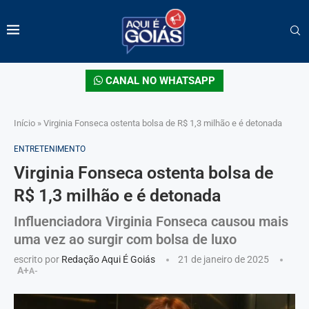
CANAL NO WHATSAPP
Início
»
Virginia Fonseca ostenta bolsa de R$ 1,3 milhão e é detonada
ENTRETENIMENTO
Virginia Fonseca ostenta bolsa de
R$ 1,3 milhão e é detonada
Influenciadora Virginia Fonseca causou mais
uma vez ao surgir com bolsa de luxo
escrito por
Redação Aqui É Goiás
21 de janeiro de 2025
A+
A-