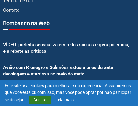
Termos de Uso
Contato
Bombando na Web
VÍDEO: prefeita sensualiza em redes sociais e gera polêmica;
ela rebate as críticas
Avião com Rionegro e Solimões estoura pneu durante
decolagem e aterrissa no meio do mato
Este site usa cookies para melhorar sua experiência. Assumiremos
Senado aprova proibição de atletas e influenciadores em
que você está ok com isso, mas você pode optar por não participar
anúncios de bets
se desejar.
Aceitar
Leia mais
@2025 – Todos os direitos reservados. Projetado e desenvolvido
por
Exímio Agência