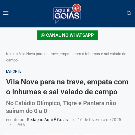
CANAL NO WHATSAPP
Início
»
Vila Nova para na trave, empata com o Inhumas e sai vaiado de
campo
ESPORTE
Vila Nova para na trave, empata com
o Inhumas e sai vaiado de campo
No Estádio Olímpico, Tigre e Pantera não
saíram do 0 a 0
escrito por
Redação Aqui É Goiás
16 de fevereiro de 2025
A+
A-