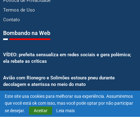
Política de Privacidade
Termos de Uso
Contato
Bombando na Web
VÍDEO: prefeita sensualiza em redes sociais e gera polêmica;
ela rebate as críticas
Avião com Rionegro e Solimões estoura pneu durante
decolagem e aterrissa no meio do mato
Este site usa cookies para melhorar sua experiência. Assumiremos
Senado aprova proibição de atletas e influenciadores em
que você está ok com isso, mas você pode optar por não participar
anúncios de bets
se desejar.
Aceitar
Leia mais
@2025 – Todos os direitos reservados. Projetado e desenvolvido
por
Exímio Agência