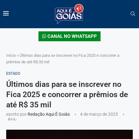
CANAL NO WHATSAPP
Início
»
Últimos dias para se inscrever no Fica 2025 e concorrer a
prêmios de até R$ 35 mil
ESTADO
Últimos dias para se inscrever no
Fica 2025 e concorrer a prêmios de
até R$ 35 mil
escrito por
Redação Aqui É Goiás
4 de março de 2025
A+
A-