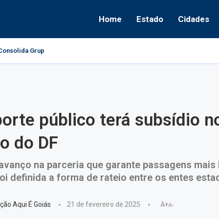
Home
Estado
Cidades
onsolida Grupo Político e Aponta Caminhos...
orte público terá subsídio n
o do DF
avanço na parceria que garante passagens mais 
oi definida a forma de rateio entre os entes esta
ção Aqui É Goiás
21 de fevereiro de 2025
A+
A-