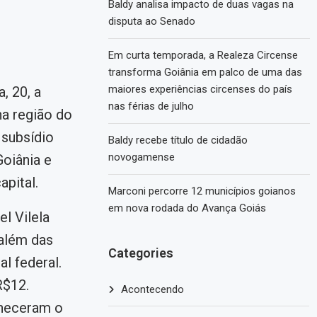
Baldy analisa impacto de duas vagas na
disputa ao Senado
Em curta temporada, a Realeza Circense
transforma Goiânia em palco de uma das
maiores experiências circenses do país
, 20, a
nas férias de julho
na região do
 subsídio
Baldy recebe título de cidadão
novogamense
Goiânia e
apital.
Marconi percorre 12 municípios goianos
em nova rodada do Avança Goiás
l Vilela
 além das
Categories
l federal.
R$12.
Acontecendo
nheceram o