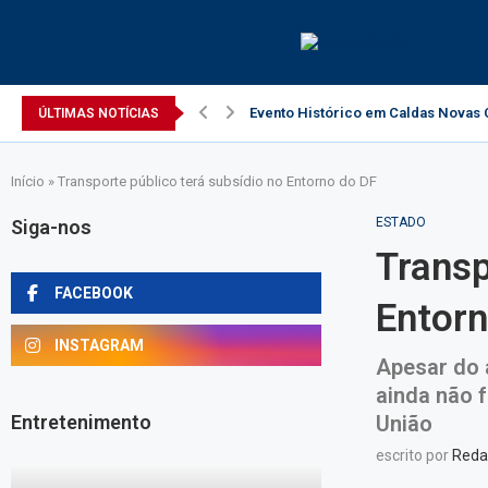
Evento Histórico em Caldas Novas C
ÚLTIMAS NOTÍCIAS
Início
»
Transporte público terá subsídio no Entorno do DF
ESTADO
Siga-nos
Transp
FACEBOOK
Entorn
INSTAGRAM
Apesar do 
ainda não f
Entretenimento
União
escrito por
Reda