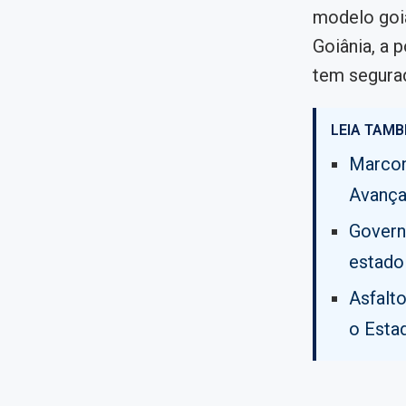
modelo goia
Goiânia, a 
tem segurad
LEIA TAMB
Marcon
Avança
Govern
estado
Asfalt
o Esta