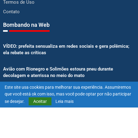
Termos de Uso
Contato
Bombando na Web
VÍDEO: prefeita sensualiza em redes sociais e gera polêmica;
ela rebate as críticas
Avião com Rionegro e Solimões estoura pneu durante
decolagem e aterrissa no meio do mato
Este site usa cookies para melhorar sua experiência. Assumiremos
Senado aprova proibição de atletas e influenciadores em
que você está ok com isso, mas você pode optar por não participar
anúncios de bets
se desejar.
Aceitar
Leia mais
@2025 – Todos os direitos reservados. Projetado e desenvolvido
por
Exímio Agência