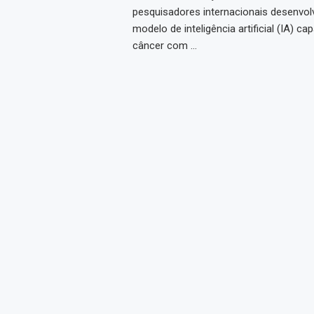
pesquisadores internacionais desenvo
modelo de inteligência artificial (IA) ca
câncer com …
l é escolhido
ás abre
 e vice João
s
bera pista do
 oficinas
m nova...
ciclistas...