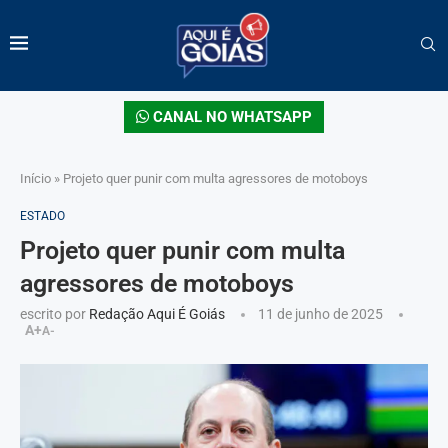
CANAL NO WHATSAPP
Início
»
Projeto quer punir com multa agressores de motoboys
ESTADO
Projeto quer punir com multa
agressores de motoboys
escrito por
Redação Aqui É Goiás
11 de junho de 2025
A+
A-