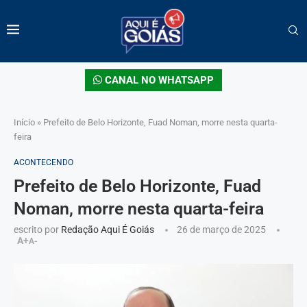
CANAL NO WHATSAPP
Início
»
Prefeito de Belo Horizonte, Fuad Noman, morre nesta quarta-
feira
ACONTECENDO
Prefeito de Belo Horizonte, Fuad
Noman, morre nesta quarta-feira
escrito por
Redação Aqui É Goiás
26 de março de 2025
A+
A-