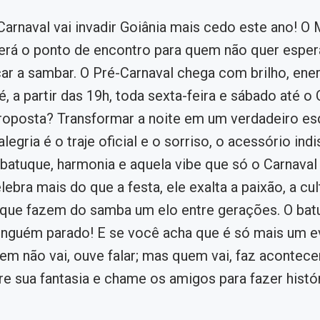
Carnaval vai invadir Goiânia mais cedo este ano! O
erá o ponto de encontro para quem não quer espera
r a sambar. O Pré-Carnaval chega com brilho, ener
, a partir das 19h, toda sexta-feira e sábado até o 
roposta? Transformar a noite em um verdadeiro es
alegria é o traje oficial e o sorriso, o acessório ind
atuque, harmonia e aquela vibe que só o Carnaval 
ebra mais do que a festa, ele exalta a paixão, a cul
 que fazem do samba um elo entre gerações. O bat
ninguém parado! E se você acha que é só mais um e
em não vai, ouve falar; mas quem vai, faz acontecer.
re sua fantasia e chame os amigos para fazer histór