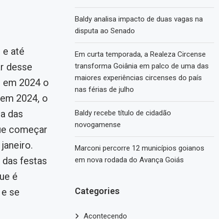
Baldy analisa impacto de duas vagas na
disputa ao Senado
 e até
Em curta temporada, a Realeza Circense
ar desse
transforma Goiânia em palco de uma das
maiores experiências circenses do país
v, em 2024 o
nas férias de julho
s em 2024, o
ma das
Baldy recebe título de cidadão
novogamense
que começar
janeiro.
Marconi percorre 12 municípios goianos
 das festas
em nova rodada do Avança Goiás
ue é
Categories
 e se
Acontecendo