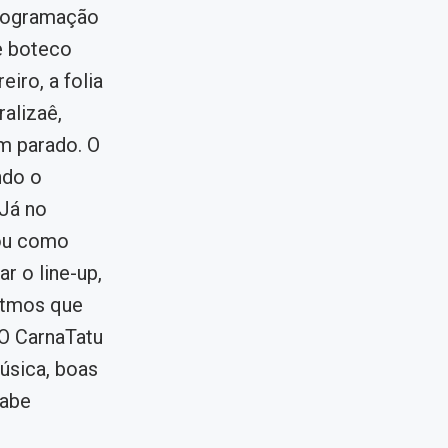
programação
e boteco
iro, a folia
alizaê,
m parado. O
ndo o
 Já no
dou como
r o line-up,
itmos que
O CarnaTatu
úsica, boas
sabe