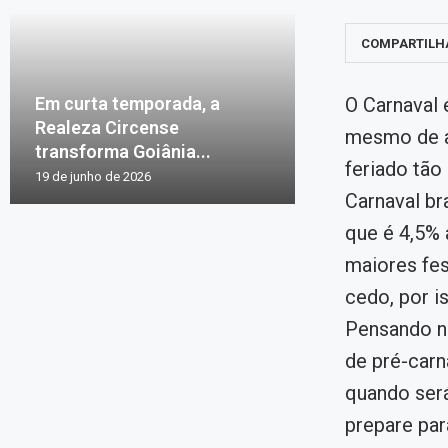
COMPARTILH
Em curta temporada, a
O Carnaval 
Realeza Circense
mesmo de al
transforma Goiânia...
feriado tão
19 de junho de 2026
Carnaval br
que é 4,5% 
maiores fe
cedo, por is
Pensando ni
de pré-carn
quando será
prepare para