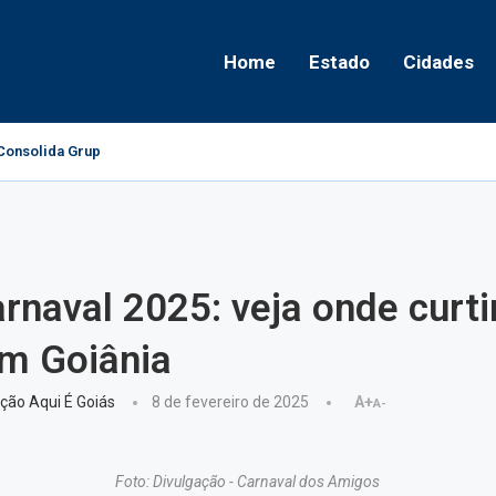
Home
Estado
Cidades
onsolida Grupo Político e Aponta Caminhos...
rnaval 2025: veja onde curti
em Goiânia
ção Aqui É Goiás
8 de fevereiro de 2025
A+
A-
Foto: Divulgação - Carnaval dos Amigos