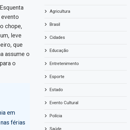
o Esquenta
Agricultura
 evento
Brasil
o chope,
 um, leve
Cidades
eiro, que
Educação
ha assume o
para o
Entretenimento
Esporte
Estado
o
Evento Cultural
nia em
Polícia
nas férias
Saúde