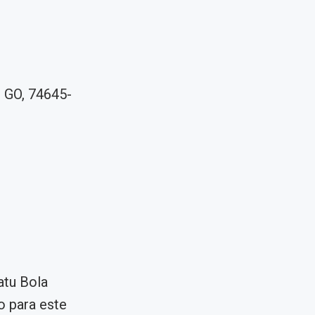
– GO, 74645-
atu Bola
o para este