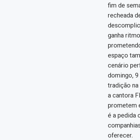
fim de sema
recheada de
descomplica
ganha ritmo
prometendo 
espaço tam
cenário per
domingo, 9 
tradição na
a cantora F
prometem em
é a pedida 
companhias 
oferecer.