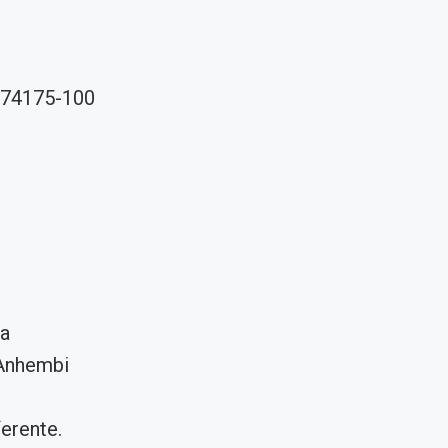
, 74175-100
ra
 Anhembi
erente.