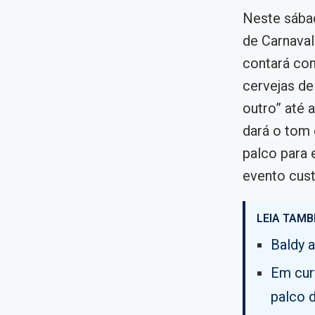
Neste sábad
de Carnaval
contará co
cervejas de
outro” até 
dará o tom 
palco para 
evento cust
LEIA TAMB
Baldy 
Em cur
palco 