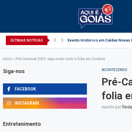
Evento Histórico em Caldas Novas C
ÚLTIMAS NOTÍCIAS
Início
»
Pré-Carnaval 2025: veja onde curtir a folia em Goiânia
ACONTECENDO
Siga-nos
Pré-Ca
FACEBOOK
folia 
INSTAGRAM
escrito por
Reda
Entretenimento