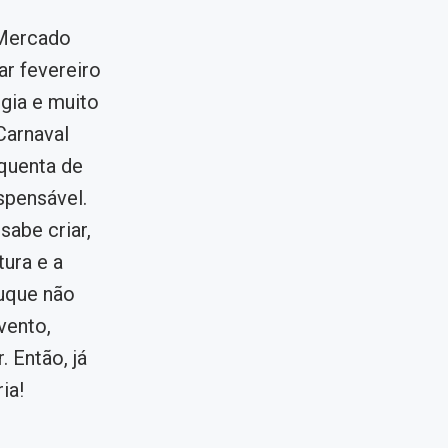
 Mercado
r fevereiro
gia e muito
Carnaval
quenta de
ispensável.
sabe criar,
tura e a
uque não
vento,
 Então, já
ia!