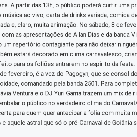
na. A partir das 13h, o público poderá curtir uma 
 música ao vivo, carta de drinks variada, comida d
da e, claro, muita animação. No sábado, 8 de fevere
 com as apresentações de Allan Dias e da banda Vir
um repertório contagiante para não deixar ningué
bém estará decorado em clima carnavalesco, cria
feito para os foliões entrarem no espírito da festa.
de fevereiro, é a vez do Pagogyn, que se consoli
 cidade, comandado pela banda 2501. Para completa
lávia Ventura e o DJ Yuri Gama trazem um mix de r
balar o público no verdadeiro clima do Carnaval.
certa para quem quer antecipar a folia com muita m
e aquele astral que só o pré-Carnaval de Goiânia 