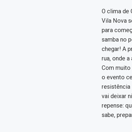
O clima de 
Vila Nova s
para começa
samba no pé
chegar! A p
rua, onde a 
Com muito b
o evento cel
resistência
vai deixar 
repense: qu
sabe, prepa