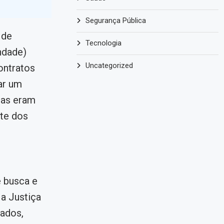
Segurança Pública
 de
Tecnologia
ndade)
Uncategorized
ontratos
ar um
das eram
rte dos
 busca e
 a Justiça
ados,