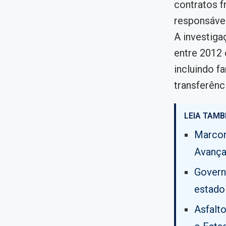
contratos f
responsável
A investiga
entre 2012 
incluindo f
transferênc
LEIA TAMB
Marcon
Avança
Govern
estado
Asfalt