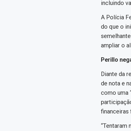
incluindo v
A Polícia F
do que o in
semelhante
ampliar o 
Perillo ne
Diante da r
de nota e n
como uma “c
participaçã
financeiras
“Tentaram m