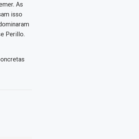
temer. As
sam isso
, dominaram
 Perillo.
concretas