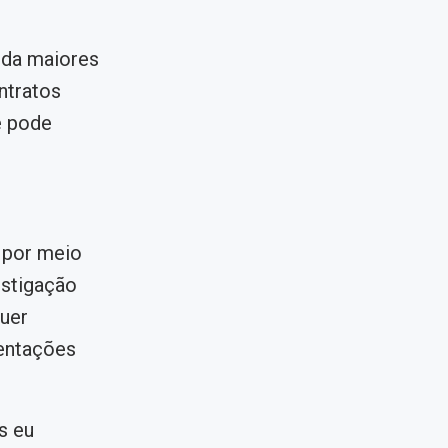
nda maiores
ntratos
e pode
 por meio
estigação
uer
mentações
s eu