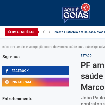
Evento Histórico em Caldas Novas C
ÚLTIMAS NOTÍCIAS
Início
»
PF amplia investigação sobre desvios na saúde em Goiás e liga ad
ESTADO
Siga-nos
PF amp
FACEBOOK
saúde 
INSTAGRAM
Marcon
João Paulo 
Entretenimento
contratos s