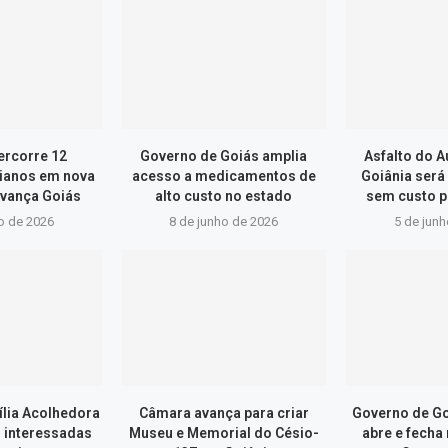
ercorre 12
Governo de Goiás amplia
Asfalto do 
ianos em nova
acesso a medicamentos de
Goiânia será
vança Goiás
alto custo no estado
sem custo p
o de 2026
8 de junho de 2026
5 de jun
lia Acolhedora
Câmara avança para criar
Governo de Go
s interessadas
Museu e Memorial do Césio-
abre e fecha