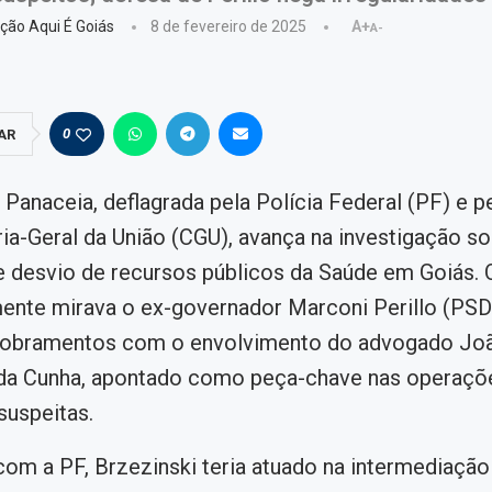
ção Aqui É Goiás
8 de fevereiro de 2025
A+
A-
0
AR
Panaceia, deflagrada pela Polícia Federal (PF) e p
ia-Geral da União (CGU), avança na investigação s
desvio de recursos públicos da Saúde em Goiás. O
mente mirava o ex-governador Marconi Perillo (PSD
obramentos com o envolvimento do advogado Jo
 da Cunha, apontado como peça-chave nas operaçõ
suspeitas.
om a PF, Brzezinski teria atuado na intermediação