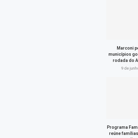
Marconi p
municípios go
rodada do A
9 de junh
Programa Famí
reúne família