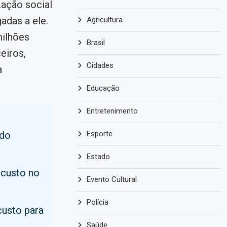
zação social
adas a ele.
Agricultura
milhões
Brasil
eiros,
Cidades
a
Educação
Entretenimento
 do
Esporte
Estado
 custo no
Evento Cultural
Polícia
custo para
Saúde