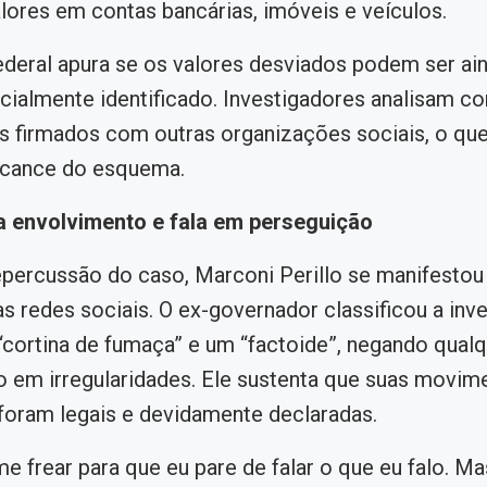
alores em contas bancárias, imóveis e veículos.
ederal apura se os valores desviados podem ser ai
icialmente identificado. Investigadores analisam co
s firmados com outras organizações sociais, o qu
alcance do esquema.
ga envolvimento e fala em perseguição
epercussão do caso, Marconi Perillo se manifestou
as redes sociais. O ex-governador classificou a inv
ortina de fumaça” e um “factoide”, negando qualq
o em irregularidades. Ele sustenta que suas movi
 foram legais e devidamente declaradas.
e frear para que eu pare de falar o que eu falo. Ma