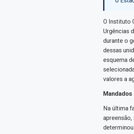
o Esta
O Instituto
Urgências d
durante o g
dessas unid
esquema de 
selecionada
valores a a
Mandados e
Na última 
apreensão, 
determinou 