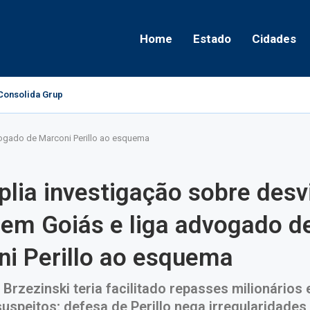
Home
Estado
Cidades
onsolida Grupo Político e Aponta Caminhos...
vogado de Marconi Perillo ao esquema
lia investigação sobre desv
em Goiás e liga advogado d
i Perillo ao esquema
Brzezinski teria facilitado repasses milionários
uspeitos; defesa de Perillo nega irregularidades