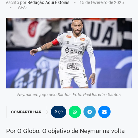
escrito por
Redação Aqui É Goiás
15 de fevereiro de 2025
A+
A-
Neymar em jogo pelo Santos. Foto: Raul Baretta - Santos
0
COMPARTILHAR
Por O Globo: O objetivo de Neymar na volta