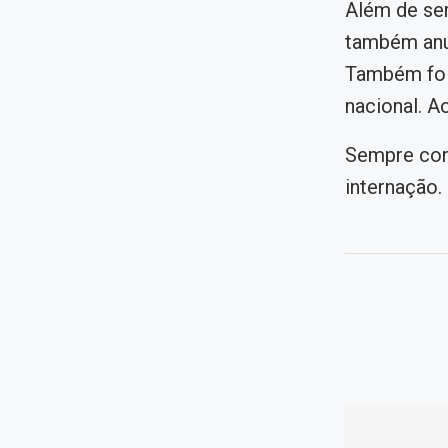
Além de ser
também anu
Também foi 
nacional. A
Sempre cone
internação.