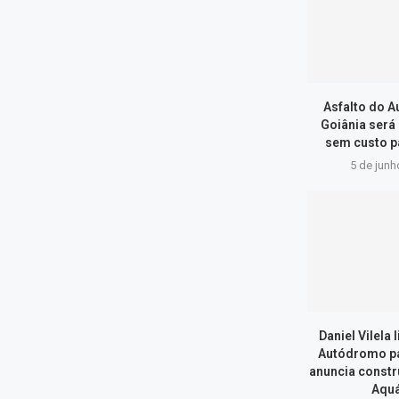
Asfalto do 
Goiânia será
sem custo p
5 de junh
Daniel Vilela 
Autódromo par
anuncia constr
Aquá