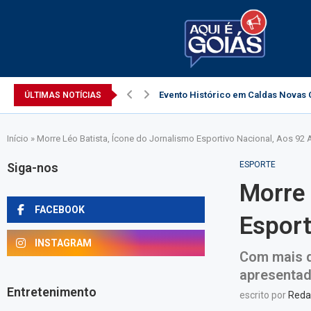
Evento Histórico em Caldas Novas C
ÚLTIMAS NOTÍCIAS
Início
»
Morre Léo Batista, Ícone do Jornalismo Esportivo Nacional, Aos 92
ESPORTE
Siga-nos
Morre 
FACEBOOK
Esport
INSTAGRAM
Com mais d
apresentad
Entretenimento
escrito por
Reda