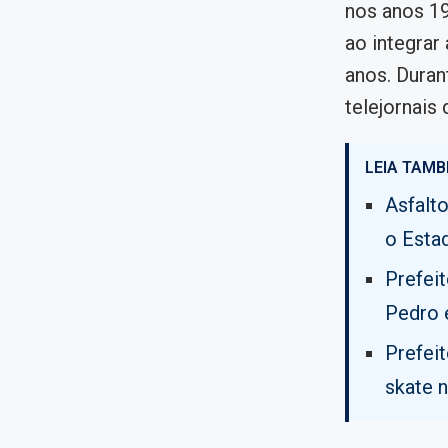
nos anos 19
ao integrar
anos. Dura
telejornais
LEIA TAMB
Asfalt
o Esta
Prefei
Pedro 
Prefei
skate n