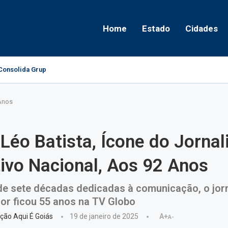
Home
Estado
Cidades
onsolida Grupo Político e Aponta Caminhos...
 Anos
Léo Batista, Ícone do Jorna
ivo Nacional, Aos 92 Anos
e sete décadas dedicadas à comunicação, o jorn
or ficou 55 anos na TV Globo
ção Aqui É Goiás
19 de janeiro de 2025
A+
A-