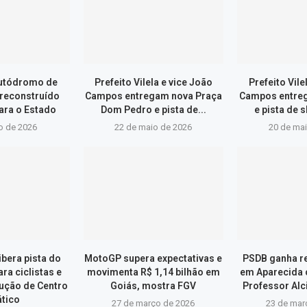
Autódromo de
Prefeito Vilela e vice João
Prefeito Vile
 reconstruído
Campos entregam nova Praça
Campos entre
ara o Estado
Dom Pedro e pista de...
e pista de s
o de 2026
22 de maio de 2026
20 de ma
libera pista do
MotoGP supera expectativas e
PSDB ganha r
a ciclistas e
movimenta R$ 1,14 bilhão em
em Aparecida 
ução de Centro
Goiás, mostra FGV
Professor Alci
tico
27 de março de 2026
23 de mar