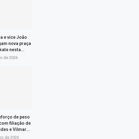
la e vice João
gam nova praça
kate nesta...
io de 2026
eforço de peso
com filiação de
des e Vilmar...
ço de 2026