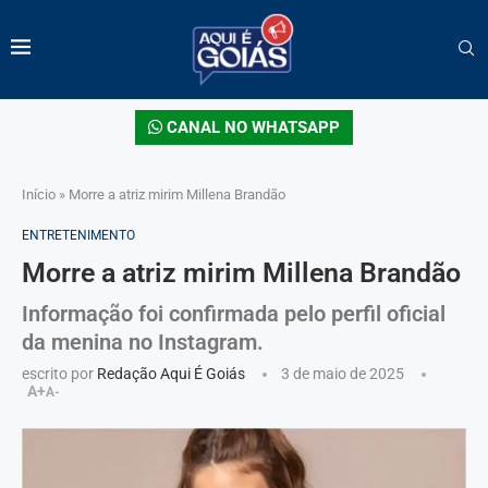
CANAL NO WHATSAPP
Início
»
Morre a atriz mirim Millena Brandão
ENTRETENIMENTO
Morre a atriz mirim Millena Brandão
Informação foi confirmada pelo perfil oficial
da menina no Instagram.
escrito por
Redação Aqui É Goiás
3 de maio de 2025
A+
A-