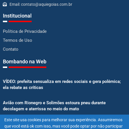
Email: contato@aquiegoias.com.br
Institucional
Política de Privacidade
Termos de Uso
Contato
Bombando na Web
VÍDEO: prefeita sensualiza em redes sociais e gera polêmica;
ela rebate as críticas
Avião com Rionegro e Solimões estoura pneu durante
decolagem e aterrissa no meio do mato
Este site usa cookies para melhorar sua experiência. Assumiremos
Senado aprova proibição de atletas e influenciadores em
que você está ok com isso, mas você pode optar por não participar