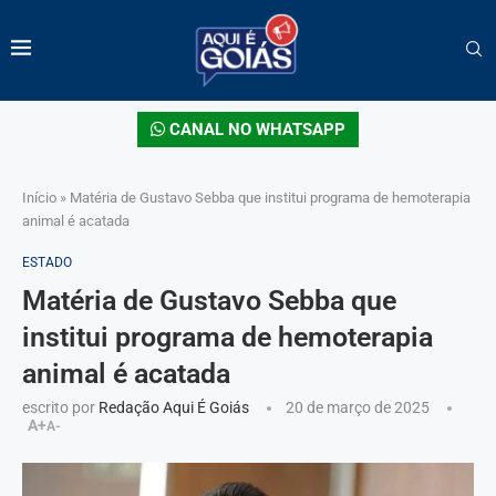
CANAL NO WHATSAPP
Início
»
Matéria de Gustavo Sebba que institui programa de hemoterapia
animal é acatada
ESTADO
Matéria de Gustavo Sebba que
institui programa de hemoterapia
animal é acatada
escrito por
Redação Aqui É Goiás
20 de março de 2025
A+
A-