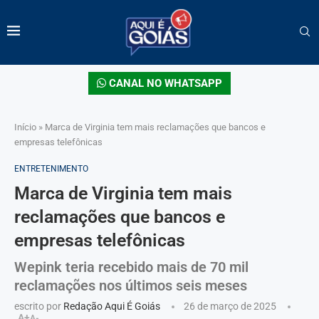
CANAL NO WHATSAPP
Início
»
Marca de Virginia tem mais reclamações que bancos e
empresas telefônicas
ENTRETENIMENTO
Marca de Virginia tem mais
reclamações que bancos e
empresas telefônicas
Wepink teria recebido mais de 70 mil
reclamações nos últimos seis meses
escrito por
Redação Aqui É Goiás
26 de março de 2025
A+
A-