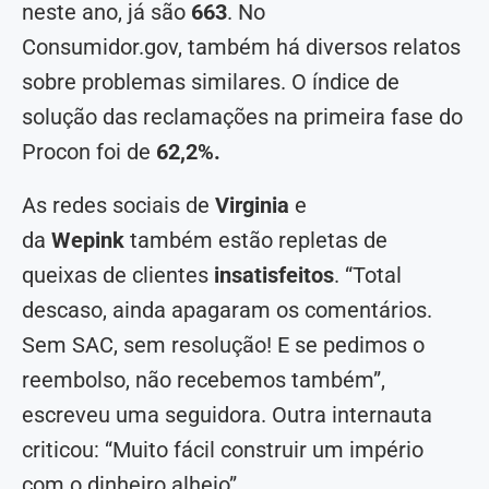
neste ano, já são
663
. No
Consumidor.gov, também há diversos relatos
sobre problemas similares. O índice de
solução das reclamações na primeira fase do
Procon foi de
62,2%.
As redes sociais de
Virginia
e
da
Wepink
também estão repletas de
queixas de clientes
insatisfeitos
. “Total
descaso, ainda apagaram os comentários.
Sem SAC, sem resolução! E se pedimos o
reembolso, não recebemos também”,
escreveu uma seguidora. Outra internauta
criticou: “Muito fácil construir um império
com o dinheiro alheio”.