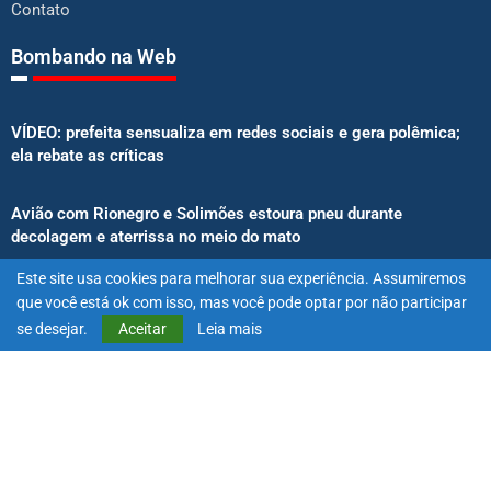
Contato
Bombando na Web
VÍDEO: prefeita sensualiza em redes sociais e gera polêmica;
ela rebate as críticas
Avião com Rionegro e Solimões estoura pneu durante
decolagem e aterrissa no meio do mato
Este site usa cookies para melhorar sua experiência. Assumiremos
Senado aprova proibição de atletas e influenciadores em
que você está ok com isso, mas você pode optar por não participar
anúncios de bets
se desejar.
Aceitar
Leia mais
@2025 – Todos os direitos reservados. Projetado e desenvolvido
por
Exímio Agência