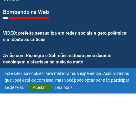
Bombando na Web
VÍDEO: prefeita sensualiza em redes sociais e gera polêmica;
ela rebate as críticas
Avião com Rionegro e Solimões estoura pneu durante
decolagem e aterrissa no meio do mato
Este site usa cookies para melhorar sua experiência. Assumiremos
Senado aprova proibição de atletas e influenciadores em
que você está ok com isso, mas você pode optar por não participar
anúncios de bets
se desejar.
Aceitar
Leia mais
@2025 – Todos os direitos reservados. Projetado e desenvolvido
por
Exímio Agência