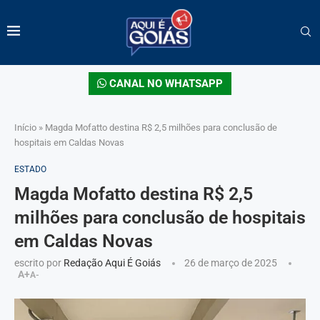
CANAL NO WHATSAPP
Início
»
Magda Mofatto destina R$ 2,5 milhões para conclusão de
hospitais em Caldas Novas
ESTADO
Magda Mofatto destina R$ 2,5
milhões para conclusão de hospitais
em Caldas Novas
escrito por
Redação Aqui É Goiás
26 de março de 2025
A+
A-