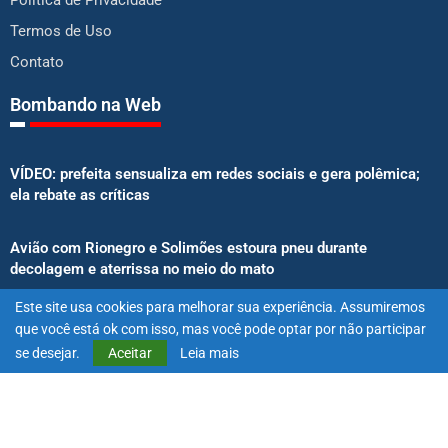
Política de Privacidade
Termos de Uso
Contato
Bombando na Web
VÍDEO: prefeita sensualiza em redes sociais e gera polêmica;
ela rebate as críticas
Avião com Rionegro e Solimões estoura pneu durante
decolagem e aterrissa no meio do mato
Este site usa cookies para melhorar sua experiência. Assumiremos
Senado aprova proibição de atletas e influenciadores em
que você está ok com isso, mas você pode optar por não participar
anúncios de bets
se desejar.
Aceitar
Leia mais
@2025 – Todos os direitos reservados. Projetado e desenvolvido
por
Exímio Agência