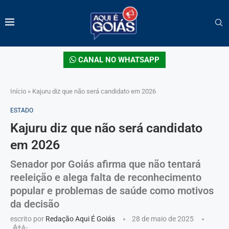
CANAL NO WHATSAPP
Início
»
Kajuru diz que não será candidato em 2026
ESTADO
Kajuru diz que não será candidato
em 2026
Senador por Goiás afirma que não tentará
reeleição e alega falta de reconhecimento
popular e problemas de saúde como motivos
da decisão
escrito por
Redação Aqui É Goiás
28 de maio de 2025
A+
A-