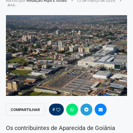
escrito por
Redação Aqui É Goiás
12 de março de 2026
A+
A-
0
COMPARTILHAR
Os contribuintes de Aparecida de Goiânia