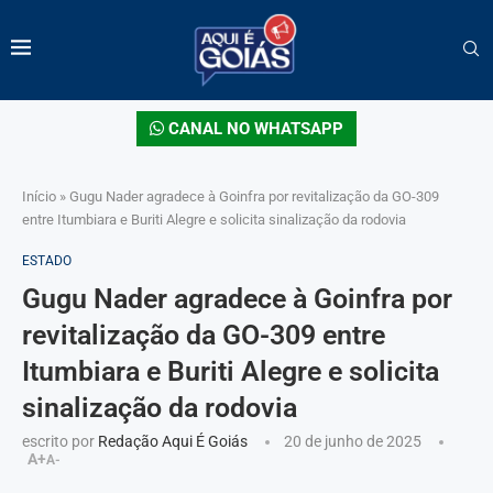
CANAL NO WHATSAPP
Início
»
Gugu Nader agradece à Goinfra por revitalização da GO-309
entre Itumbiara e Buriti Alegre e solicita sinalização da rodovia
ESTADO
Gugu Nader agradece à Goinfra por
revitalização da GO-309 entre
Itumbiara e Buriti Alegre e solicita
sinalização da rodovia
escrito por
Redação Aqui É Goiás
20 de junho de 2025
A+
A-