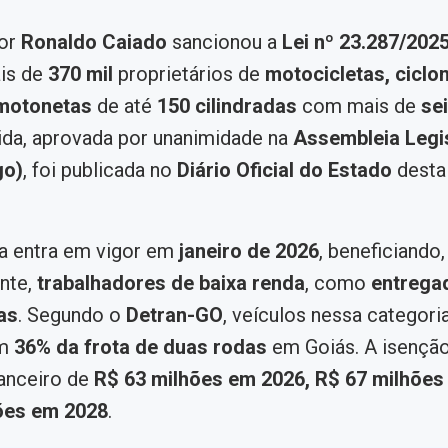
or
Ronaldo Caiado
sancionou a
Lei nº 23.287/202
is de
370 mil
proprietários de
motocicletas, ciclo
 motonetas
de até
150 cilindradas
com mais de
se
ida, aprovada por unanimidade na
Assembleia Legis
go)
, foi publicada no
Diário Oficial do Estado
desta 
ra entra em vigor em
janeiro de 2026
, beneficiando,
nte,
trabalhadores de baixa renda
, como
entrega
as
. Segundo o
Detran-GO
, veículos nessa categori
am
36% da frota de duas rodas
em Goiás. A isenção
anceiro de
R$ 63 milhões em 2026, R$ 67 milhões
ões em 2028
.