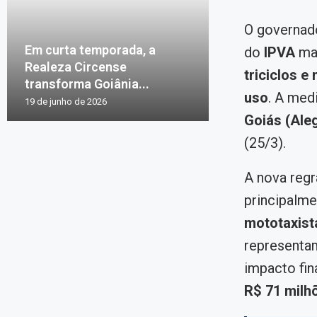
O governad
Em curta temporada, a
do
IPVA
ma
Realeza Circense
triciclos e
transforma Goiânia...
uso
. A med
19 de junho de 2026
Goiás (Ale
(25/3).
A nova reg
principalme
mototaxist
represent
impacto fin
R$ 71 milh