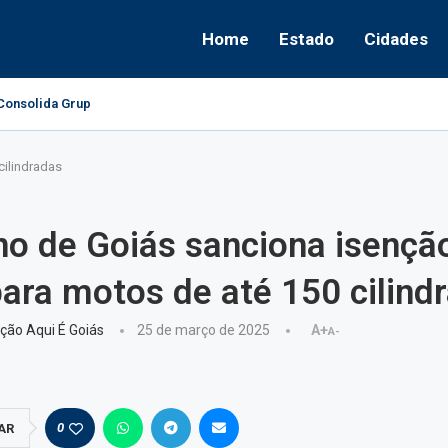
Home
Estado
Cidades
onsolida Grupo Político e Aponta Caminhos...
cilindradas
o de Goiás sanciona isençã
ara motos de até 150 cilind
ção Aqui É Goiás
25 de março de 2025
A+
A-
0
AR