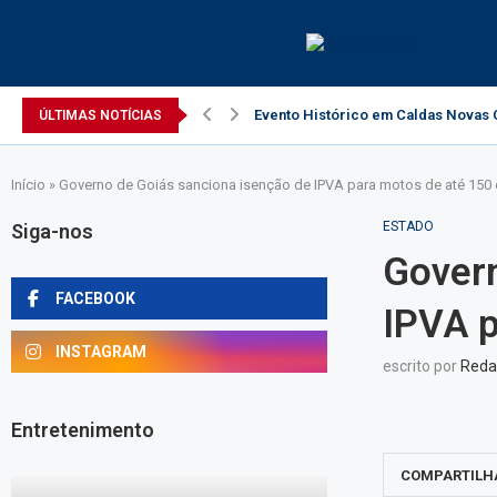
Evento Histórico em Caldas Novas C
ÚLTIMAS NOTÍCIAS
Início
»
Governo de Goiás sanciona isenção de IPVA para motos de até 150 
ESTADO
Siga-nos
Govern
FACEBOOK
IPVA p
INSTAGRAM
escrito por
Reda
Entretenimento
COMPARTILH