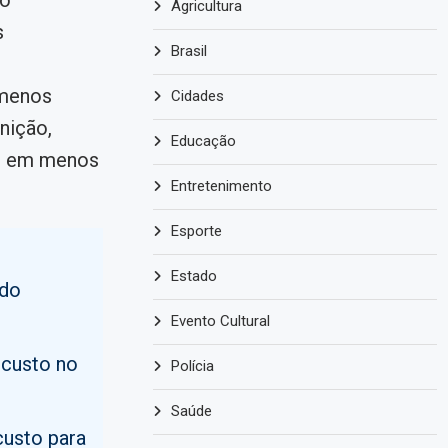
so
Agricultura
s
Brasil
 menos
Cidades
nição,
Educação
do em menos
Entretenimento
Esporte
Estado
 do
Evento Cultural
 custo no
Polícia
Saúde
custo para