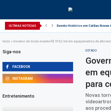
Evento Histórico em Caldas Novas C
ÚLTIMAS NOTÍCIAS
Início
»
Governo de Goiás investe R$ 919,2 mil em equipamentos de alta tecn
ESTADO
Siga-nos
Govern
FACEBOOK
em equ
INSTAGRAM
para c
Novas torr
Entretenimento
videoartro
aos proced