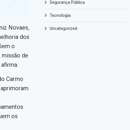
Segurança Pública
Tecnologia
iniz Novaes,
Uncategorized
elhoria dos
põem o
a missão de
afirma.
 do Carmo
r aprimoram
ipamentos
nuem os