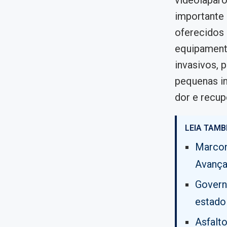
videolaparo
importante
oferecidos 
equipament
invasivos, 
pequenas i
dor e recup
LEIA TAMB
Marcon
Avança
Govern
estado
Asfalt