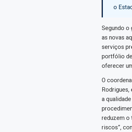
o Esta
Segundo o g
as novas aq
serviços pr
portfólio d
oferecer um
O coordena
Rodrigues, 
a qualidade
procedimen
reduzem o 
riscos”, co