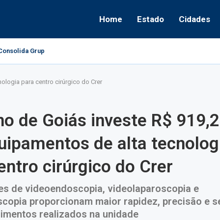
Home
Estado
Cidades
onsolida Grupo Político e Aponta Caminhos...
ologia para centro cirúrgico do Crer
o de Goiás investe R$ 919,2
ipamentos de alta tecnolog
entro cirúrgico do Crer
es de videoendoscopia, videolaparoscopia e
scopia proporcionam maior rapidez, precisão e 
imentos realizados na unidade