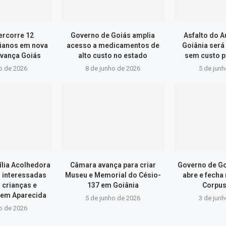
ercorre 12
Governo de Goiás amplia
Asfalto do 
ianos em nova
acesso a medicamentos de
Goiânia será
vança Goiás
alto custo no estado
sem custo p
o de 2026
8 de junho de 2026
5 de jun
lia Acolhedora
Câmara avança para criar
Governo de Go
s interessadas
Museu e Memorial do Césio-
abre e fecha
 crianças e
137 em Goiânia
Corpus
 em Aparecida
5 de junho de 2026
3 de jun
o de 2026