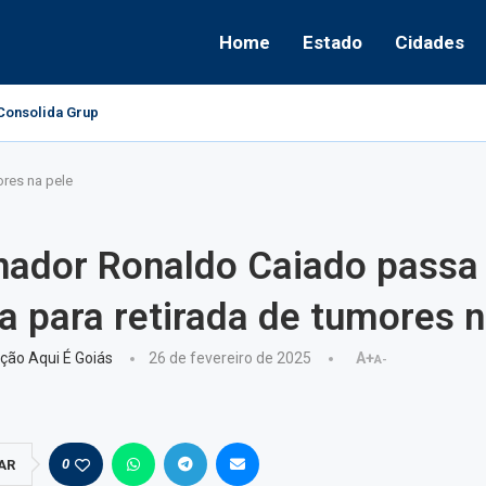
Home
Estado
Cidades
onsolida Grupo Político e Aponta Caminhos...
ores na pele
nador Ronaldo Caiado passa
ia para retirada de tumores n
ção Aqui É Goiás
26 de fevereiro de 2025
A+
A-
0
AR