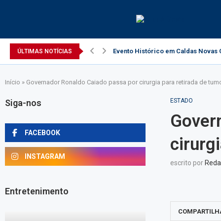
Evento Histórico em Caldas Novas C
ÚLTIMAS NOTÍCIAS
Início
»
Governador Ronaldo Caiado passa por cirurgia para retirada de tum
ESTADO
Siga-nos
Gover
FACEBOOK
cirurg
INSTAGRAM
escrito por
Reda
Entretenimento
COMPARTILH