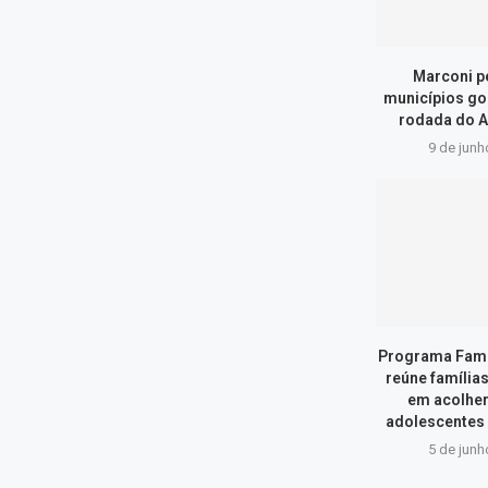
Marconi p
municípios go
rodada do A
9 de junh
Programa Famí
reúne família
em acolher
adolescentes
5 de junh