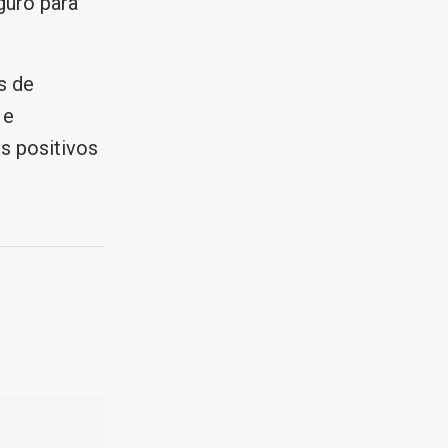
guro para
s de
 e
s positivos