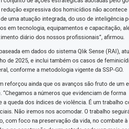
 conjunto de ações estratégicas adotadas pelo g
A redução expressiva dos homicídios não acontece 
 de uma atuação integrada, do uso de inteligência po
os em tecnologia, equipamentos e capacitação, a
ento diário dos nossos profissionais”, afirmou.
 baseada em dados do sistema Qlik Sense (RAI), at
ulho de 2025, e inclui também os casos de feminicíd
ral, conforme a metodologia vigente da SSP-GO.
 reforçou ainda que os avanços são fruto de um 
. “Chegamos a números que evidenciam de forma
 a queda dos índices de violência. É um trabalho 
ciais. Não iremos nos acomodar. O trabalho seguir
do, com foco na preservação da vida, no combate à