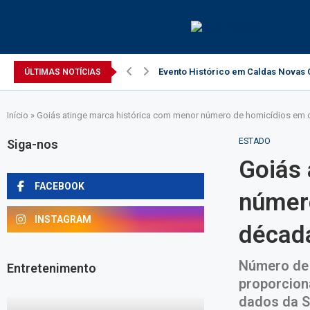
Evento Histórico em Caldas Novas C
ÚLTIMAS NOTÍCIAS
Início
»
Goiás atinge marca histórica com menor número de homicídios em
ESTADO
Siga-nos
Goiás 
FACEBOOK
númer
INSTAGRAM
décad
Número de 
Entretenimento
proporcion
dados da S