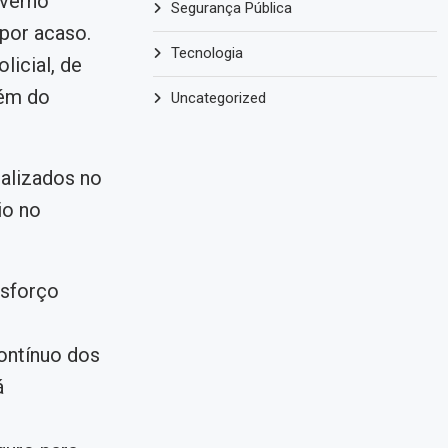
overno
Segurança Pública
por acaso.
Tecnologia
licial, de
lém do
Uncategorized
ualizados no
io no
esforço
contínuo dos
á