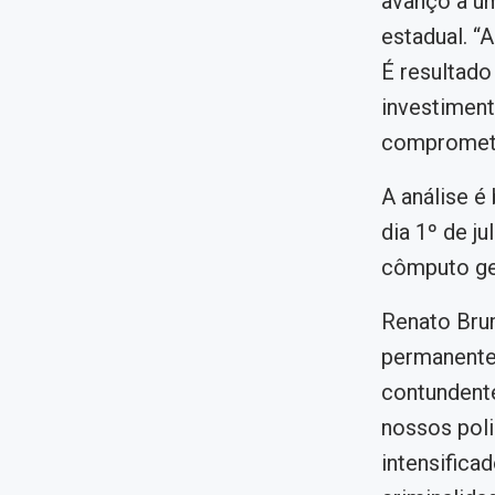
avanço a um
estadual. “
É resultado
investiment
comprometim
A análise é
dia 1º de j
cômputo ge
Renato Brum
permanente
contundente
nossos poli
intensifica