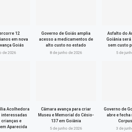
ercorre 12
Governo de Goiás amplia
Asfalto do 
ianos em nova
acesso a medicamentos de
Goiânia será
vança Goiás
alto custo no estado
sem custo p
o de 2026
8 de junho de 2026
5 de jun
lia Acolhedora
Câmara avança para criar
Governo de Go
s interessadas
Museu e Memorial do Césio-
abre e fecha
 crianças e
137 em Goiânia
Corpus
 em Aparecida
5 de junho de 2026
3 de jun