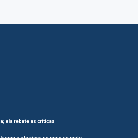
; ela rebate as críticas
lagem e aterrissa no meio do mato