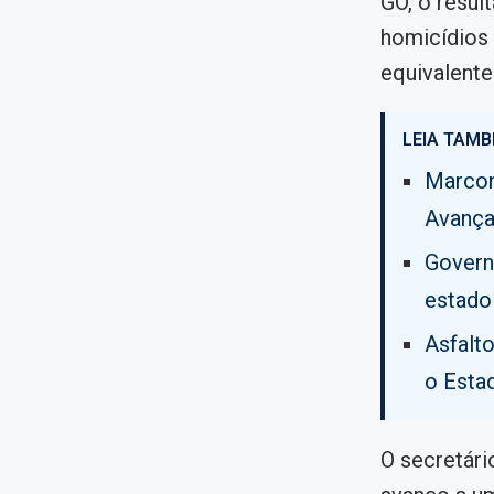
GO, o resul
homicídios 
equivalente
LEIA TAMB
Marcon
Avança
Govern
estado
Asfalt
o Esta
O secretári