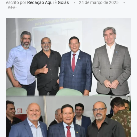
escrito por
Redação Aqui É Goiás
24 de março de 2025
A+
A-