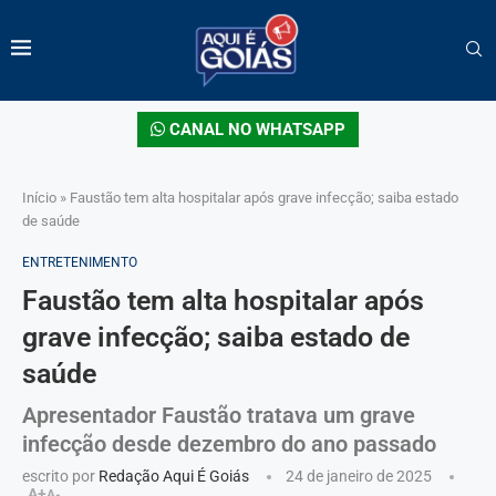
CANAL NO WHATSAPP
Início
»
Faustão tem alta hospitalar após grave infecção; saiba estado
de saúde
ENTRETENIMENTO
Faustão tem alta hospitalar após
grave infecção; saiba estado de
saúde
Apresentador Faustão tratava um grave
infecção desde dezembro do ano passado
escrito por
Redação Aqui É Goiás
24 de janeiro de 2025
A+
A-