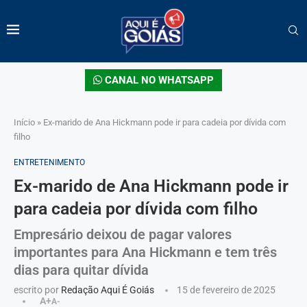
CANAL NO WHATSAPP
Início
»
Ex-marido de Ana Hickmann pode ir para cadeia por dívida com
filho
ENTRETENIMENTO
Ex-marido de Ana Hickmann pode ir
para cadeia por dívida com filho
Empresário deixou de pagar valores
importantes para Ana Hickmann e tem três
dias para quitar dívida
escrito por
Redação Aqui É Goiás
15 de fevereiro de 2025
A+
A-