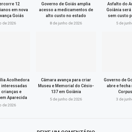
ercorre 12
Governo de Goiás amplia
Asfalto do 
ianos em nova
acesso a medicamentos de
Goiânia será
vança Goiás
alto custo no estado
sem custo p
o de 2026
8 de junho de 2026
5 de jun
lia Acolhedora
Câmara avança para criar
Governo de Go
s interessadas
Museu e Memorial do Césio-
abre e fecha
 crianças e
137 em Goiânia
Corpus
 em Aparecida
5 de junho de 2026
3 de jun
o de 2026