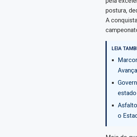
pela excelê
postura, de
A conquista
campeonato,
LEIA TAMB
Marcon
Avança
Govern
estado
Asfalt
o Esta