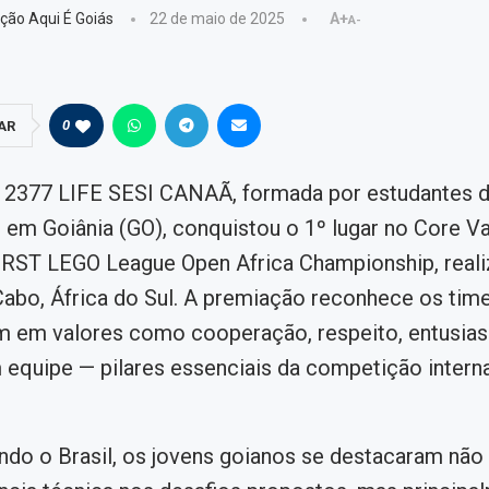
ção Aqui É Goiás
22 de maio de 2025
A+
A-
0
AR
12377 LIFE SESI CANAÃ, formada por estudantes d
 em Goiânia (GO), conquistou o 1º lugar no Core V
IRST LEGO League Open Africa Championship, reali
abo, África do Sul. A premiação reconhece os tim
m em valores como cooperação, respeito, entusia
 equipe — pilares essenciais da competição intern
do o Brasil, os jovens goianos se destacaram não