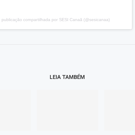
publicação compartilhada por SESI Canaã (@sesicanaa)
LEIA TAMBÉM