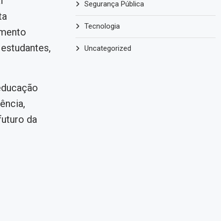
l
Segurança Pública
ta
Tecnologia
amento
 estudantes,
Uncategorized
educação
ência,
uturo da