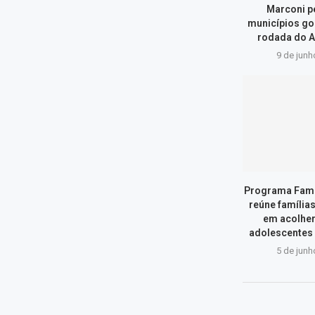
Marconi p
municípios go
rodada do A
9 de junh
Programa Famí
reúne família
em acolher
adolescentes
5 de junh