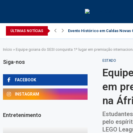
Evento Histórico em Caldas Novas C
ÚLTIMAS NOTÍCIAS
Início
»
Equipe goiana do SESI conquista 1º lugar em premiação internaciona
ESTADO
Siga-nos
Equipe
FACEBOOK
em pre
INSTAGRAM
na Áfr
Estudantes
Entretenimento
pelo espír
LEGO Leagu