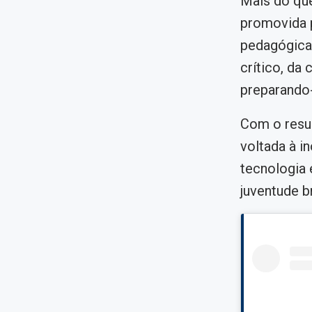
Mais do que
promovida 
pedagógica.
crítico, da
preparando-
Com o resu
voltada à i
tecnologia 
juventude br