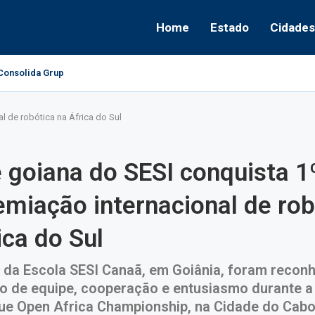
Home
Estado
Cidades
onsolida Grupo Político e Aponta Caminhos...
l de robótica na África do Sul
 goiana do SESI conquista 1º
miação internacional de rob
ica do Sul
 da Escola SESI Canaã, em Goiânia, foram recon
ito de equipe, cooperação e entusiasmo durante a
e Open Africa Championship, na Cidade do Cab