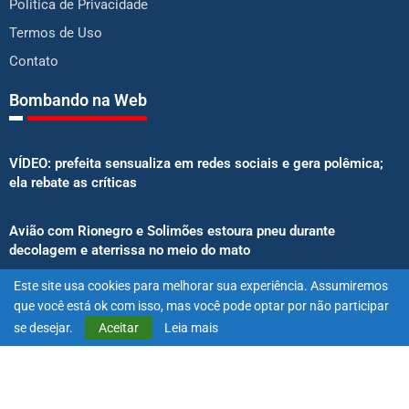
Política de Privacidade
Termos de Uso
Contato
Bombando na Web
VÍDEO: prefeita sensualiza em redes sociais e gera polêmica;
ela rebate as críticas
Avião com Rionegro e Solimões estoura pneu durante
decolagem e aterrissa no meio do mato
Este site usa cookies para melhorar sua experiência. Assumiremos
Senado aprova proibição de atletas e influenciadores em
que você está ok com isso, mas você pode optar por não participar
anúncios de bets
se desejar.
Aceitar
Leia mais
@2025 – Todos os direitos reservados. Projetado e desenvolvido
por
Exímio Agência