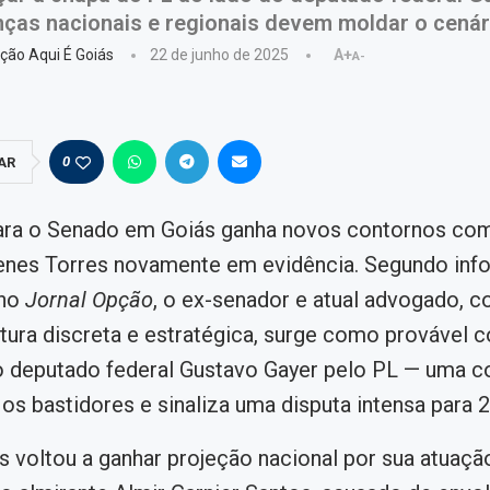
anças nacionais e regionais devem moldar o cenár
ção Aqui É Goiás
22 de junho de 2025
A+
A-
0
AR
para o Senado em Goiás ganha novos contornos co
nes Torres novamente em evidência. Segundo inf
 no
Jornal Opção
, o ex-senador e atual advogado, 
tura discreta e estratégica, surge como provável 
o deputado federal Gustavo Gayer pelo PL — uma 
a os bastidores e sinaliza uma disputa intensa para 
 voltou a ganhar projeção nacional por sua atuaç