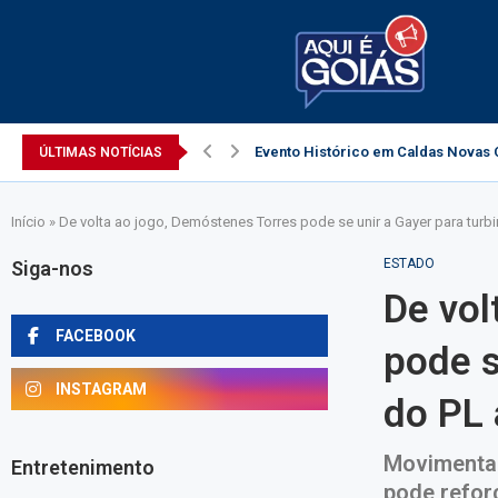
Evento Histórico em Caldas Novas C
ÚLTIMAS NOTÍCIAS
Início
»
De volta ao jogo, Demóstenes Torres pode se unir a Gayer para tur
ESTADO
Siga-nos
De vol
FACEBOOK
pode s
INSTAGRAM
do PL
Movimentaç
Entretenimento
pode refor