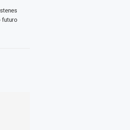
óstenes
 futuro