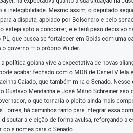
Gayer, há expectativa quanto à sua situação na Just
o à inelegibilidade. Mesmo assim, o deputado seg
para a disputa, apoiado por Bolsonaro e pelo sena
o esteja apto a concorrer, ele terá peso decisivo 
 PL, que busca se fortalecer em Goiás com uma ca
a o governo — o próprio Wilder.
 a política goiana vive a expectativa de novas alian
pode acabar fechado com o MDB de Daniel Vilela e
racinha Caiado, que também mira o Senado. Nesse 
 Gustavo Mendanha e José Mário Schreiner são 
overnador, o que tornaria o pleito ainda mais compe
 Torres, há caminhos tanto para integrar essa co
 disputar a eleição de forma avulsa, reforçando a e
r dois nomes para o Senado.