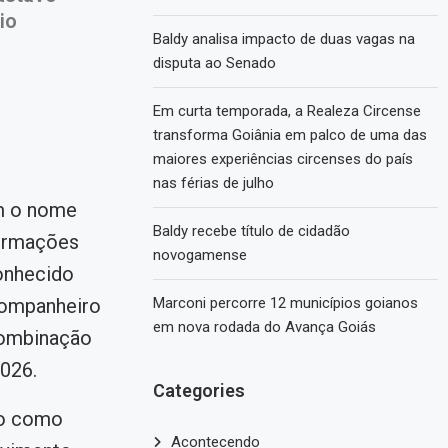
io
Baldy analisa impacto de duas vagas na
disputa ao Senado
Em curta temporada, a Realeza Circense
transforma Goiânia em palco de uma das
maiores experiências circenses do país
nas férias de julho
m o nome
Baldy recebe título de cidadão
ormações
novogamense
conhecido
companheiro
Marconi percorre 12 municípios goianos
em nova rodada do Avança Goiás
combinação
2026.
Categories
ão como
Acontecendo