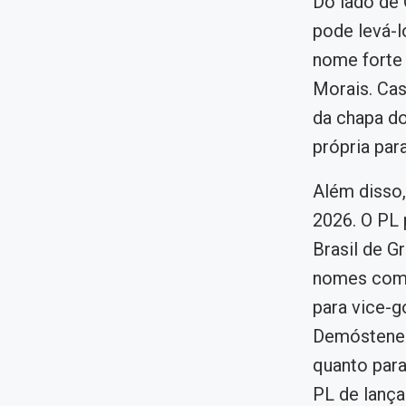
Do lado de 
pode levá-l
nome forte 
Morais. Cas
da chapa do
própria par
Além disso,
2026. O PL 
Brasil de G
nomes como
para vice-g
Demóstenes
quanto para
PL de lança