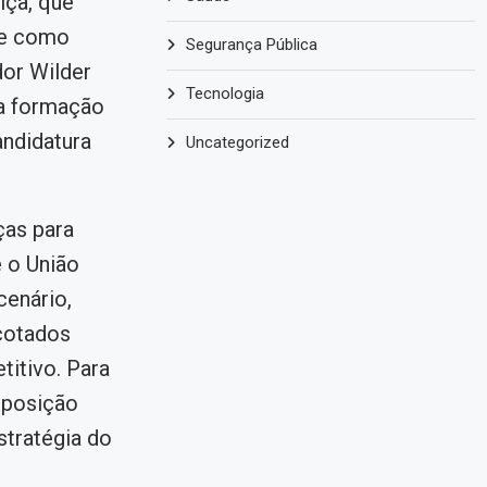
iça, que
ue como
Segurança Pública
dor Wilder
Tecnologia
na formação
ndidatura
Uncategorized
ças para
 o União
cenário,
cotados
titivo. Para
mposição
stratégia do