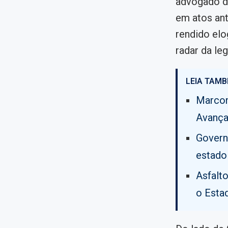
advogado do
em atos ant
rendido elo
radar da le
LEIA TAMB
Marcon
Avança
Govern
estado
Asfalt
o Esta