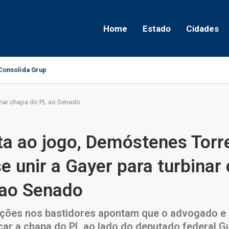
Home
Estado
Cidades
onsolida Grupo Político e Aponta Caminhos...
binar chapa do PL ao Senado
ta ao jogo, Demóstenes Torr
e unir a Gayer para turbinar
 ao Senado
ões nos bastidores apontam que o advogado e
çar a chapa do PL ao lado do deputado federal G