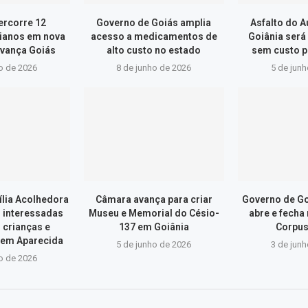
ercorre 12
Governo de Goiás amplia
Asfalto do 
ianos em nova
acesso a medicamentos de
Goiânia será
vança Goiás
alto custo no estado
sem custo p
o de 2026
8 de junho de 2026
5 de jun
lia Acolhedora
Câmara avança para criar
Governo de Go
s interessadas
Museu e Memorial do Césio-
abre e fecha
 crianças e
137 em Goiânia
Corpus
 em Aparecida
5 de junho de 2026
3 de jun
o de 2026