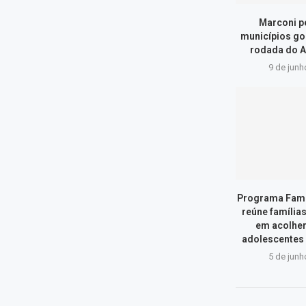
Marconi p
municípios go
rodada do A
9 de junh
Programa Famí
reúne família
em acolher
adolescentes
5 de junh