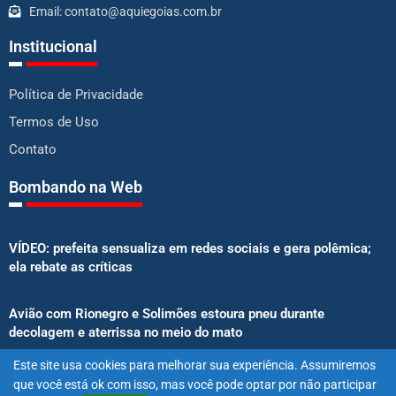
Email: contato@aquiegoias.com.br
Institucional
Política de Privacidade
Termos de Uso
Contato
Bombando na Web
VÍDEO: prefeita sensualiza em redes sociais e gera polêmica;
ela rebate as críticas
Avião com Rionegro e Solimões estoura pneu durante
decolagem e aterrissa no meio do mato
Este site usa cookies para melhorar sua experiência. Assumiremos
Senado aprova proibição de atletas e influenciadores em
que você está ok com isso, mas você pode optar por não participar