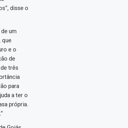
s”, disse o
e de um
, que
ro e o
ção de
 de três
ortância
ção para
juda a ter o
sa própria.
.”
de Goiás,