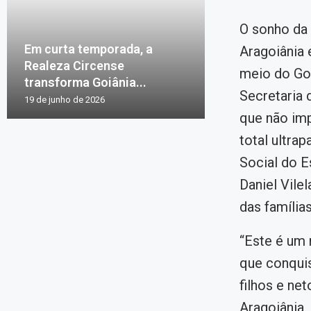
O sonho da 
Em curta temporada, a
Aragoiânia 
Realeza Circense
meio do Goi
transforma Goiânia...
Secretaria 
19 de junho de 2026
que não imp
total ultra
Social do E
Daniel Vile
das família
“Este é um
que conquis
filhos e ne
Aragoiânia.