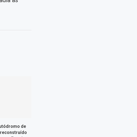
adia às
Autódromo de
 reconstruído