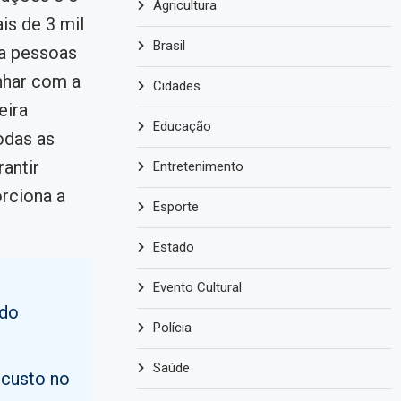
Agricultura
s de 3 mil
Brasil
 a pessoas
nhar com a
Cidades
eira
Educação
odas as
rantir
Entretenimento
rciona a
Esporte
Estado
Evento Cultural
 do
Polícia
Saúde
 custo no