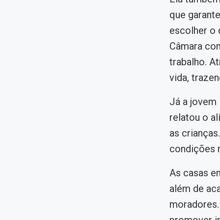
que garante
escolher o 
Câmara como
trabalho. A
vida, traze
Já a jovem 
relatou o a
as crianças
condições 
As casas en
além de ac
moradores.