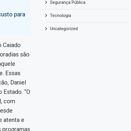
Segurança Pública
custo para
Tecnologia
Uncategorized
o Caiado
moradias são
àquele
e. Essas
ão, Daniel
o Estado. “O
l, com
desde
 atenta e
os programas