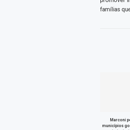
promover in
famílias qu
Marconi p
municípios go