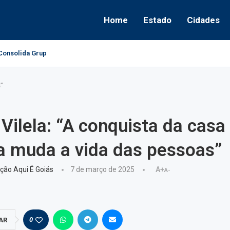
Home
Estado
Cidades
onsolida Grupo Político e Aponta Caminhos...
s”
 Vilela: “A conquista da casa
a muda a vida das pessoas”
ção Aqui É Goiás
7 de março de 2025
A+
A-
0
AR