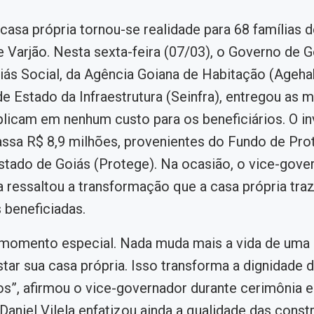
casa própria tornou-se realidade para 68 famílias d
e Varjão. Nesta sexta-feira (07/03), o Governo de G
ás Social, da Agência Goiana de Habitação (Ageha
de Estado da Infraestrutura (Seinfra), entregou as m
licam em nenhum custo para os beneficiários. O i
passa R$ 8,9 milhões, provenientes do Fundo de Pr
stado de Goiás (Protege). Na ocasião, o vice-gove
la ressaltou a transformação que a casa própria traz
s beneficiadas.
 momento especial. Nada muda mais a vida de uma
tar sua casa própria. Isso transforma a dignidade d
tos”, afirmou o vice-governador durante cerimônia 
 Daniel Vilela enfatizou ainda a qualidade das cons