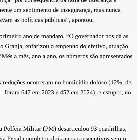
mente um sentimento de insegurança, mas nunca
avam as políticas públicas”, apontou.
 primeiro ano de mandato. “O governador nos dá as
elo Granja, enfatizou o empenho do efetivo, atuação
 “Mês a mês, ano a ano, os números são apresentados
s reduções ocorreram no homicídio doloso (12%, de
 – foram 647 em 2023 e 452 em 2024); e estupro, no
a Polícia Militar (PM) desarticulou 93 quadrilhas,
ícia Penal completou dois anos consecutivos sem o