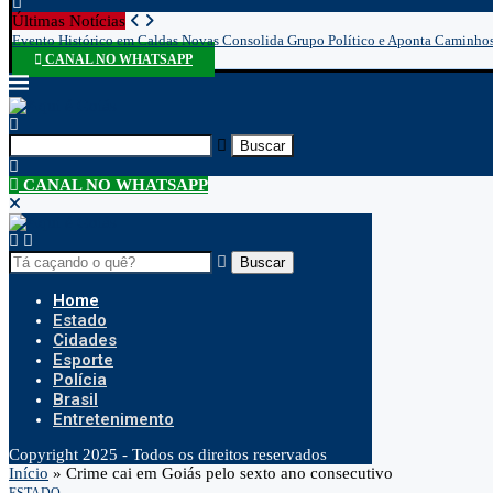
Últimas Notícias
Evento Histórico em Caldas Novas Consolida Grupo Político e Aponta Caminhos.
CANAL NO WHATSAPP
Buscar
CANAL NO WHATSAPP
Buscar
Home
Estado
Cidades
Esporte
Polícia
Brasil
Entretenimento
Copyright 2025 - Todos os direitos reservados
Início
»
Crime cai em Goiás pelo sexto ano consecutivo