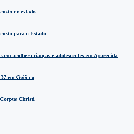
custo no estado
custo para o Estado
s em acolher crianças e adolescentes em Aparecida
137 em Goiânia
 Corpus Christi