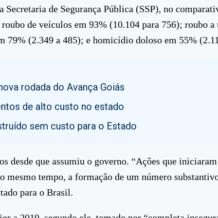
da Secretaria de Segurança Pública (SSP), no comparat
; roubo de veículos em 93% (10.104 para 756); roubo a
m 79% (2.349 a 485); e homicídio doloso em 55% (2.11
nova rodada do Avança Goiás
tos de alto custo no estado
struído sem custo para o Estado
s desde que assumiu o governo. “Ações que iniciaram e
ao mesmo tempo, a formação de um número substantivo n
tado para o Brasil.
ior a 2019, segundo ele, tomado por “completa insegura