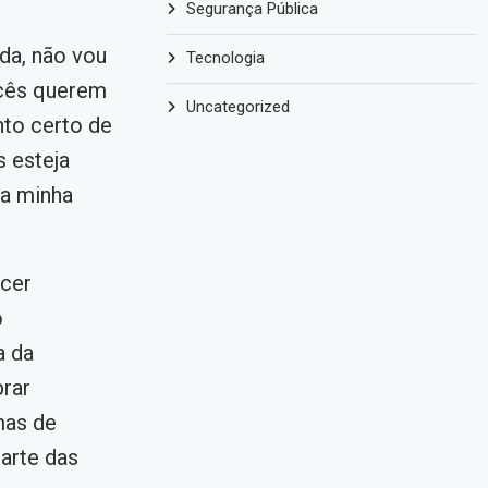
Segurança Pública
da, não vou
Tecnologia
vocês querem
Uncategorized
to certo de
 esteja
 a minha
cer
o
a da
brar
mas de
parte das