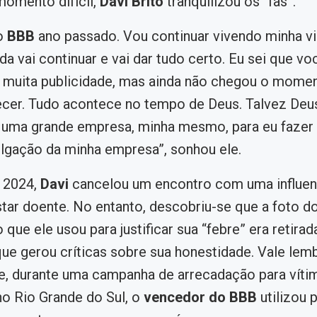
omento difícil,
Davi Brito
tranquilizou os “fãs”.
o
BBB
ano passado. Vou continuar vivendo minha vi
ida vai continuar e vai dar tudo certo. Eu sei que 
 muita publicidade, mas ainda não chegou o momen
cer. Tudo acontece no tempo de Deus. Talvez Deus
 uma grande empresa, minha mesmo, para eu fazer
ulgação da minha empresa”, sonhou ele.
e 2024,
Davi
cancelou um encontro com uma influen
tar doente. No entanto, descobriu-se que a foto d
que ele usou para justificar sua “febre” era retirad
 que gerou críticas sobre sua honestidade. Vale lem
, durante uma campanha de arrecadação para víti
o Rio Grande do Sul, o
vencedor do BBB
utilizou 