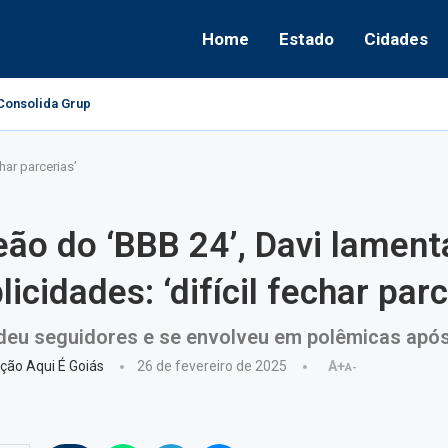
Home
Estado
Cidades
onsolida Grupo Político e Aponta Caminhos...
har parcerias’
o do ‘BBB 24’, Davi lamenta
licidades: ‘difícil fechar parc
deu seguidores e se envolveu em polêmicas após 
ção Aqui É Goiás
26 de fevereiro de 2025
A+
A-