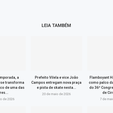
LEIA TAMBÉM
emporada, a
Prefeito Vilela e vice João
Flamboyant Ha
nse transforma
Campos entregam nova praça
como palco d
lco de uma das
e pista de skate nesta...
do 36º Congre
es...
de Cir
20 de maio de 2026
ho de 2026
7 de mai