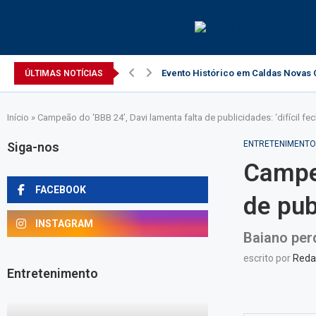
Evento Histórico em Caldas Novas C
ÚLTIMAS NOTÍCIAS
Início
»
Campeão do ‘BBB 24’, Davi lamenta falta de publicidades: ‘difícil fec
ENTRETENIMENTO
Siga-nos
Campeã
FACEBOOK
de pub
INSTAGRAM
Baiano per
escrito por
Reda
Entretenimento