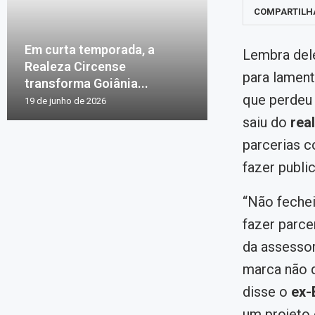
COMPARTILH
Em curta temporada, a
Lembra del
Realeza Circense
para lamenta
transforma Goiânia...
que perdeu
19 de junho de 2026
saiu do
rea
parcerias c
fazer publi
“Não fechei
fazer parce
da assessor
marca não q
disse o
ex
um projeto 