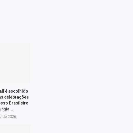
ll é escolhido
as celebrações
sso Brasileiro
urgia...
o de 2026