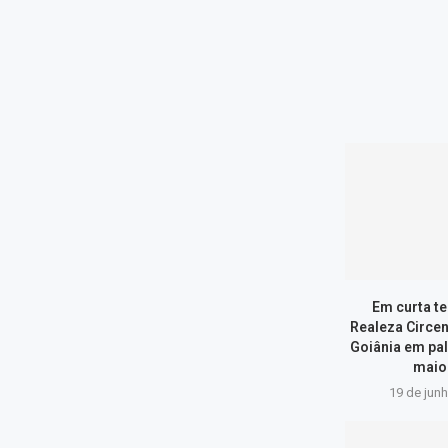
Em curta t
Realeza Circe
Goiânia em pa
maior
19 de jun