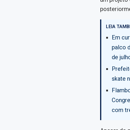
posteriorm
LEIA TAMB
Em cur
palco 
de julh
Prefei
skate n
Flambo
Congre
com tr