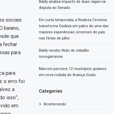
Baldy analisa impacto de duas vagas na
disputa ao Senado
es sociais
Em curta temporada, a Realeza Circense
transforma Goiânia em palco de uma das
O baiano,
maiores experiências circenses do país
esde que
nas férias de julho
a fechar
Baldy recebe título de cidadão
esas para
novogamense
Marconi percorre 12 municípios goianos
ca para
em nova rodada do Avança Goiás
z o erro foi
alvez a
Categories
do isso”,
Acontecendo
lvido em
ssora