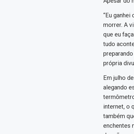
Apesar do m
“Eu ganhei 
morrer. A v
que eu faça
tudo aconte
preparando
própria div
Em julho d
alegando es
termômetro 
internet, o
também que
enchentes n