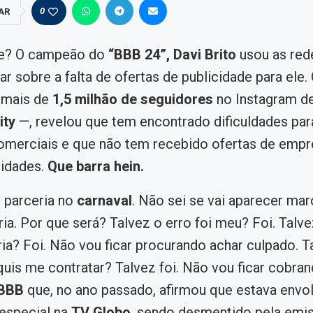
0
AR
e? O campeão do
“BBB 24”, Davi Brito
usou as red
r sobre a falta de ofertas de publicidade para ele. 
 mais de
1,5 milhão de seguidores
no Instagram d
lity
—, revelou que tem encontrado dificuldades par
omerciais e que não tem recebido ofertas de empr
cidades.
Que barra hein.
 parceria no
carnaval
. Não sei se vai aparecer mar
ria. Por que será? Talvez o erro foi meu? Foi. Talve
ia? Foi. Não vou ficar procurando achar culpado. T
uis me contratar? Talvez foi. Não vou ficar cobran
-BBB
que, no ano passado, afirmou que estava envo
especial na
TV Globo
, sendo desmentido pela emi