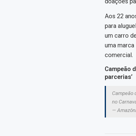
doações par
Aos 22 anos
para alugue
um carro de
uma marca 
comercial.
Campeão do 
parcerias’
Campeão do
no Carnav
— Amazôni