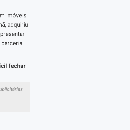
 em imóveis
ã, adquiriu
epresentar
a
parceria
cil fechar
blicitárias