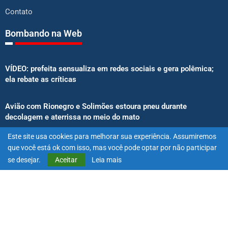
Contato
Bombando na Web
VÍDEO: prefeita sensualiza em redes sociais e gera polêmica;
ela rebate as críticas
Avião com Rionegro e Solimões estoura pneu durante
decolagem e aterrissa no meio do mato
Este site usa cookies para melhorar sua experiência. Assumiremos
Senado aprova proibição de atletas e influenciadores em
que você está ok com isso, mas você pode optar por não participar
anúncios de bets
se desejar.
Aceitar
Leia mais
@2025 – Todos os direitos reservados. Projetado e desenvolvido
por
Exímio Agência