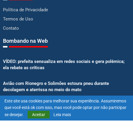
Política de Privacidade
Termos de Uso
Contato
Bombando na Web
VÍDEO: prefeita sensualiza em redes sociais e gera polêmica;
ela rebate as críticas
Avião com Rionegro e Solimões estoura pneu durante
decolagem e aterrissa no meio do mato
Este site usa cookies para melhorar sua experiência. Assumiremos
Senado aprova proibição de atletas e influenciadores em
que você está ok com isso, mas você pode optar por não participar
anúncios de bets
se desejar.
Aceitar
Leia mais
@2025 – Todos os direitos reservados. Projetado e desenvolvido