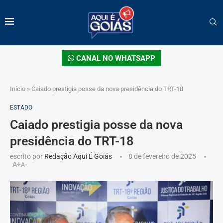
CANAL NO WHATSAPP
Início
»
Caiado prestigia posse da nova presidência do TRT-18
ESTADO
Caiado prestigia posse da nova
presidência do TRT-18
escrito por
Redação Aqui É Goiás
8 de fevereiro de 2025
A+
A-