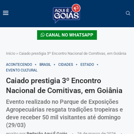
CANAL NO WHATSAPP
Início
»
Caiado prestigia 3º Encontro Nacional de Comitivas, em Goiânia
ACONTECENDO
BRASIL
CIDADES
ESTADO
EVENTO CULTURAL
Caiado prestigia 3º Encontro
Nacional de Comitivas, em Goiânia
Evento realizado no Parque de Exposições
Agropecuárias resgata tradições tropeiras e
deve receber 50 mil visitantes até domingo
(29/03)
escrito por
Redação Aqui É Goiás
26 de março de 2026