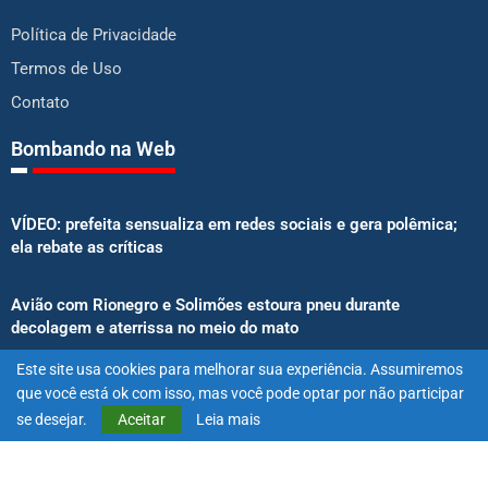
Política de Privacidade
Termos de Uso
Contato
Bombando na Web
VÍDEO: prefeita sensualiza em redes sociais e gera polêmica;
ela rebate as críticas
Avião com Rionegro e Solimões estoura pneu durante
decolagem e aterrissa no meio do mato
Este site usa cookies para melhorar sua experiência. Assumiremos
Senado aprova proibição de atletas e influenciadores em
que você está ok com isso, mas você pode optar por não participar
anúncios de bets
se desejar.
Aceitar
Leia mais
@2025 – Todos os direitos reservados. Projetado e desenvolvido