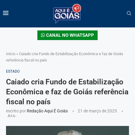
CANAL NO WHATSAPP
Início
»
Caiado cria Fundo de Estabilização Econômica e faz de Goiás
referência fiscal no país
ESTADO
Caiado cria Fundo de Estabilização
Econômica e faz de Goiás referência
fiscal no país
escrito por
Redação Aqui É Goiás
21 de março de 2025
A+
A-