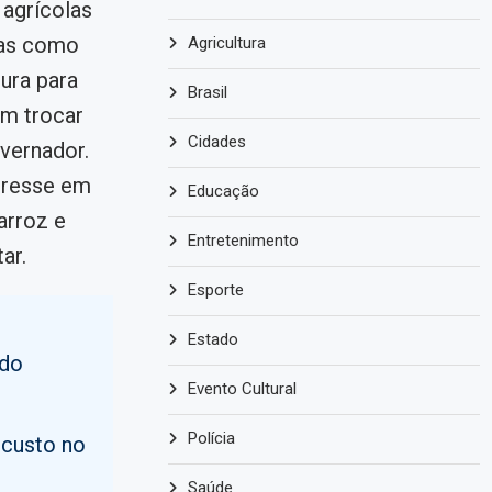
 agrícolas
eas como
Agricultura
ura para
Brasil
em trocar
Cidades
vernador.
eresse em
Educação
arroz e
Entretenimento
ar.
Esporte
Estado
 do
Evento Cultural
Polícia
 custo no
Saúde