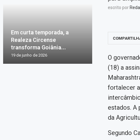
escrito por
Reda
Em curta temporada, a
COMPARTILH
Realeza Circense
transforma Goiânia...
19 de junho de 2026
O governado
(18) a ass
Maharashtra
fortalecer
intercâmbio
estados. A 
da Agricult
Segundo Caia