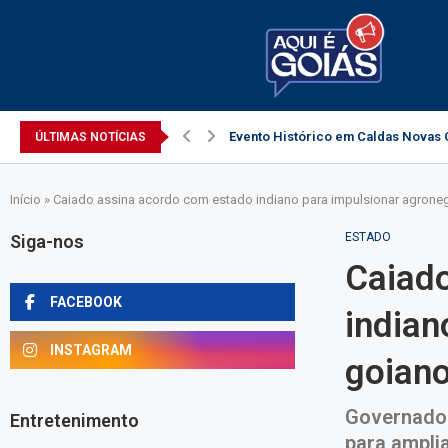
Evento Histórico em Caldas Novas C
ÚLTIMAS NOTÍCIAS
Início
»
Caiado assina acordo com estado indiano para impulsionar agrone
ESTADO
Siga-nos
Caiad
FACEBOOK
indian
INSTAGRAM
goian
Governador
Entretenimento
para amplia