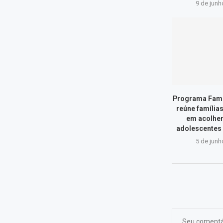
9 de junh
Programa Famí
reúne família
em acolher
adolescentes
5 de junh