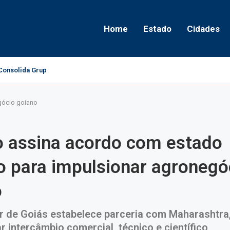
Home
Estado
Cidades
onsolida Grupo Político e Aponta Caminhos...
gócio goiano
o assina acordo com estado
o para impulsionar agronegó
o
 de Goiás estabelece parceria com Maharashtra, 
r intercâmbio comercial, técnico e científico