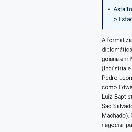
Asfalt
o Esta
A formaliza
diplomática
goiana em M
(Indústria 
Pedro Leona
como Edwal 
Luiz Baptis
São Salvado
Machado). C
negociar pa