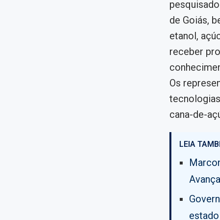
pesquisador
de Goiás, 
etanol, açú
receber pro
conheciment
Os represe
tecnologias
cana-de-açú
LEIA TAMB
Marcon
Avança
Govern
estado