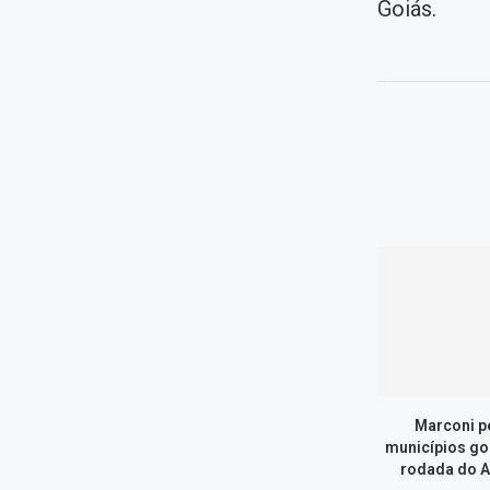
Goiás.
Marconi p
municípios go
rodada do A