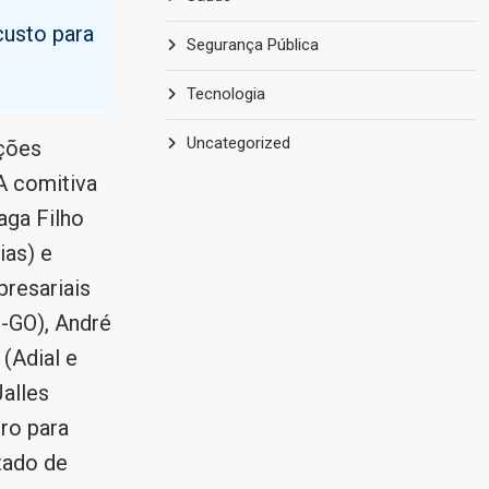
custo para
Segurança Pública
Tecnologia
Uncategorized
ações
A comitiva
aga Filho
ias) e
resariais
B-GO), André
(Adial e
alles
iro para
tado de