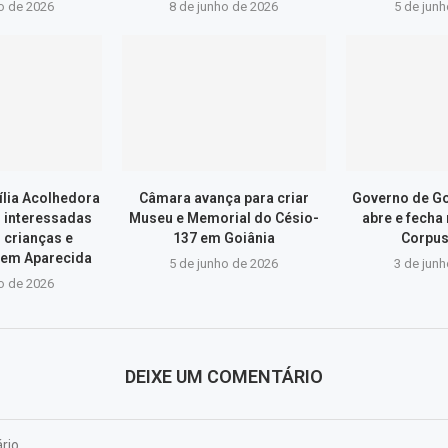
o de 2026
8 de junho de 2026
5 de jun
lia Acolhedora
Câmara avança para criar
Governo de Go
s interessadas
Museu e Memorial do Césio-
abre e fecha
 crianças e
137 em Goiânia
Corpus
 em Aparecida
5 de junho de 2026
3 de jun
o de 2026
DEIXE UM COMENTÁRIO