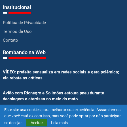
Institucional
Política de Privacidade
Termos de Uso
Contato
Bombando na Web
VÍDEO: prefeita sensualiza em redes sociais e gera polêmica;
ela rebate as críticas
Avião com Rionegro e Solimões estoura pneu durante
decolagem e aterrissa no meio do mato
Este site usa cookies para melhorar sua experiência. Assumiremos
Senado aprova proibição de atletas e influenciadores em
que você está ok com isso, mas você pode optar por não participar
anúncios de bets
se desejar.
Aceitar
Leia mais