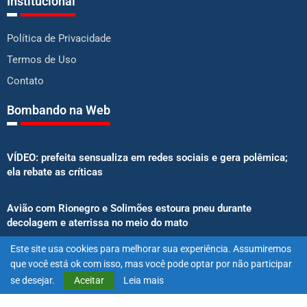
Institucional
Política de Privacidade
Termos de Uso
Contato
Bombando na Web
VÍDEO: prefeita sensualiza em redes sociais e gera polêmica;
ela rebate as críticas
Avião com Rionegro e Solimões estoura pneu durante
decolagem e aterrissa no meio do mato
Este site usa cookies para melhorar sua experiência. Assumiremos
Senado aprova proibição de atletas e influenciadores em
que você está ok com isso, mas você pode optar por não participar
anúncios de bets
se desejar.
Aceitar
Leia mais