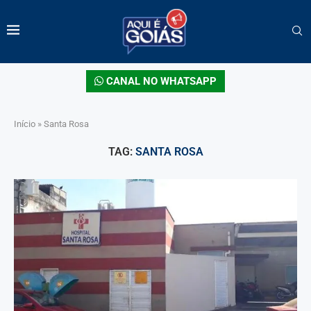
CANAL NO WHATSAPP
Início
»
Santa Rosa
TAG:
SANTA ROSA